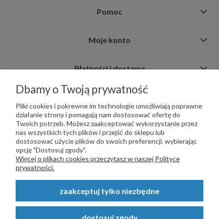
Pomoc
Moje konto
Płatności i dostawa
Dbamy o Twoją prywatność
Informacje
Pliki cookies i pokrewne im technologie umożliwiają poprawne
działanie strony i pomagają nam dostosować ofertę do
Twoich potrzeb. Możesz zaakceptować wykorzystanie przez
nas wszystkich tych plików i przejść do sklepu lub
dostosować użycie plików do swoich preferencji, wybierając
opcję "Dostosuj zgody".
PŁATNOŚCI OBSŁUGUJE:
Więcej o plikach cookies przeczytasz w naszej Polityce
prywatności.
zaakceptuj tylko niezbędne
Copyright © 2023
STALSKLEP.PL
- Akcesoria do bram i ogrodzeń -
dostosuj zgody