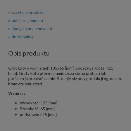
zapytaj o produkt
poleć znajomemu
dodaj do przechowalni
dodaj opinię
Opis produktu
Grot kuty o wymiarach 135x65 [mm], podstawa grota: fi25
[mm]. Groty kute głównie umieszcza się na prętach lub
profilach jako zakończenie. Stosuje się przy produkcji ogrodzeń,
bram czy balustrad.
Wymiary:
Wysokość: 135 [mm]
Szerokość: 65 [mm]
podstawa: fi25 [mm]