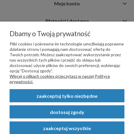
Moje konto
Płatności i dostawa
Dbamy o Twoją prywatność
Informacje
Pliki cookies i pokrewne im technologie umożliwiają poprawne
działanie strony i pomagają nam dostosować ofertę do
Twoich potrzeb. Możesz zaakceptować wykorzystanie przez
nas wszystkich tych plików i przejść do sklepu lub
dostosować użycie plików do swoich preferencji, wybierając
opcję "Dostosuj zgody".
PŁATNOŚCI OBSŁUGUJE:
Więcej o plikach cookies przeczytasz w naszej Polityce
prywatności.
zaakceptuj tylko niezbędne
Copyright © 2023
STALSKLEP.PL
- Akcesoria do bram i ogrodzeń -
dostosuj zgody
STALSKLEP ul. Feliksa Wrobela 4a, 30-798 Kraków. Wszystkie prawa
zastrzeżone.
zaakceptuj wszystkie