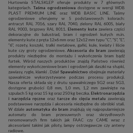
Hurtownia STALSKLEP oferuje produkty w 7 głównych
kategoriach.
Taśma ogrodzeniowa
dostępne w wersji WDB
PLAST PREMIUM LINE oraz WDB BASIC LINE. Taśmy
ogrodzeniowe oferujemy w 5 podstawowych kolorach:
antracyt RAL 7016, szary RAL 7040, zielony RAL 6005, biały
RAL 9003, brązowy RAL 8011.
Elementy kute
zawiera części
dekoracyjne do balustrad, bram i ogrodzeń kutych m.in.
elementy kute z pręta 12x6 mm oraz 12x12 mm typu "C", "S", "E",
"6", rozety, koszyki, tralki metalowe, gałki, kule, kwiaty i liście
kute czy groty ogrodzeniowe.
Akcesoria do bram
zawierają
produkty niezbędne do montażu i wykończenia bram bądź
furtek. Wśród naszych produktów znajdą Państwo również
elementy wykończeniowe bram i ogrodzeń jak daszki na słupki,
zawiasy, rygle, klamki . Dział
Spawalnictwo
obejmuje materiały
spawalnicze wykorzystywane podczas procesu produkcji.
Nasza oferta składa się z drutu spawalniczego SG2 oraz SG3,
dostępne grubości 0,8 mm, 1,0 mm, 1,2 mm zawinięte na
szpulach 5 kg oraz 15 kg oraz 250 kg beczka.
Elektronarzędzia
i narzędzia ręczne
oraz
tarcze do cięcia metalu
zawierają
podstawowe narzędzia i akcesoria niezbędne do obróbki stali.
W dziale
automatyka do bram
znajdują się najpopularniejsze
automaty do bram przesuwnych oraz skrzydłowych
renomowanych firm takich jak FAAC czy CAME wraz z
akcesoriami takimi jak piloty, lampy ostrzegawcze czy anteny
radiowe.