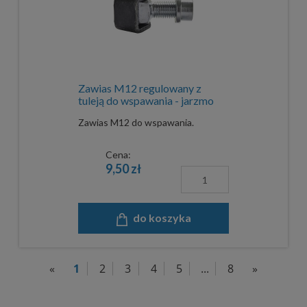
Zawias M12 regulowany z
tuleją do wspawania - jarzmo
bez ocynku
Zawias M12 do wspawania.
Cena:
9,50 zł
do koszyka
«
1
2
3
4
5
...
8
»