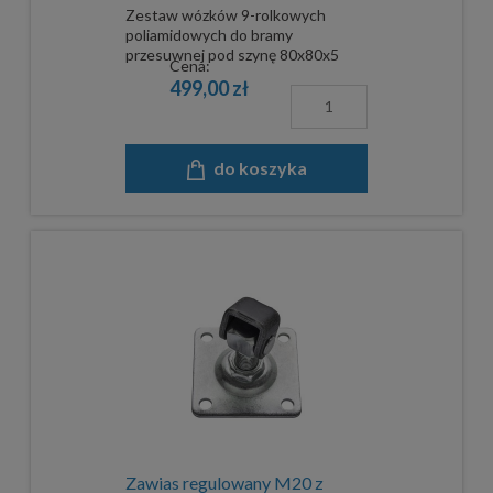
Zestaw wózków 9-rolkowych
komplet
poliamidowych do bramy
przesuwnej pod szynę 80x80x5
Cena:
mm.
499,00 zł
do koszyka
Zawias regulowany M20 z