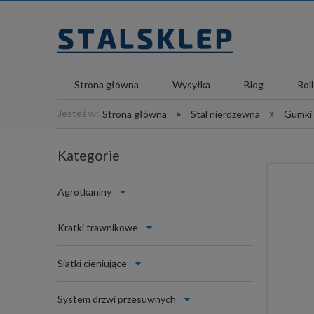
Strona główna
Wysyłka
Blog
Rol
»
»
Jesteś w:
Strona główna
Stal nierdzewna
Gumki
Kategorie
Agrotkaniny
Kratki trawnikowe
Siatki cieniujące
System drzwi przesuwnych