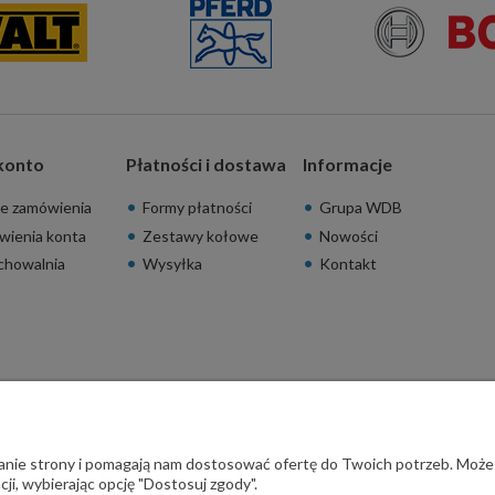
konto
Płatności i dostawa
Informacje
e zamówienia
Formy płatności
Grupa WDB
wienia konta
Zestawy kołowe
Nowości
chowalnia
Wysyłka
Kontakt
ałanie strony i pomagają nam dostosować ofertę do Twoich potrzeb. Może
ji, wybierając opcję "Dostosuj zgody".