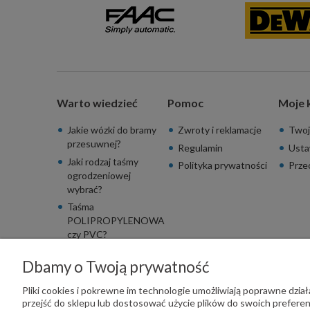
Warto wiedzieć
Pomoc
Moje 
Jakie wózki do bramy
Zwroty i reklamacje
Twoj
przesuwnej?
Regulamin
Usta
Jaki rodzaj taśmy
Polityka prywatności
Prze
ogrodzeniowej
wybrać?
Taśma
POLIPROPYLENOWA
czy PVC?
Dbamy o Twoją prywatność
Pliki cookies i pokrewne im technologie umożliwiają poprawne dzi
przejść do sklepu lub dostosować użycie plików do swoich preferenc