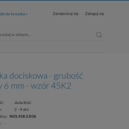
Zarejestruj się
Zaloguj się
a dociskowa - grubość
y 6 mm - wzór 45K2
ć:
duża ilość
w:
2 - 4 dni
ktu:
N01.45K2.R06
:
-