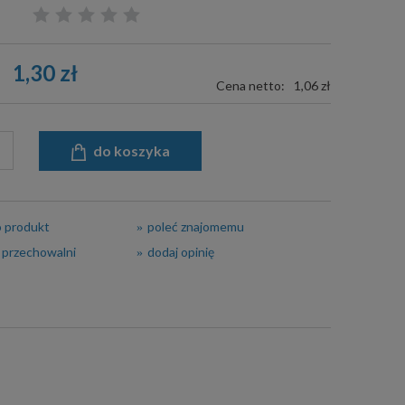
1,30 zł
Cena netto:
1,06 zł
do koszyka
o produkt
poleć znajomemu
 przechowalni
dodaj opinię