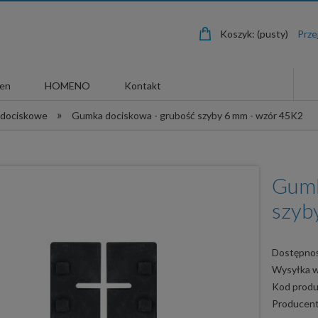
Koszyk:
(pusty)
len
HOMENO
Kontakt
»
 dociskowe
Gumka dociskowa - grubość szyby 6 mm - wzór 45K2
Gumk
szyb
Dostępnoś
Wysyłka 
Kod produ
Producent