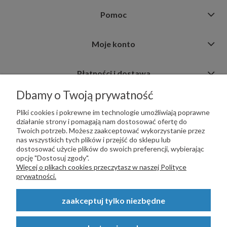
Pomoc
Moje konto
Płatności i dostawa
Dbamy o Twoją prywatność
Informacje
Pliki cookies i pokrewne im technologie umożliwiają poprawne
działanie strony i pomagają nam dostosować ofertę do
Twoich potrzeb. Możesz zaakceptować wykorzystanie przez
nas wszystkich tych plików i przejść do sklepu lub
dostosować użycie plików do swoich preferencji, wybierając
opcję "Dostosuj zgody".
PŁATNOŚCI OBSŁUGUJE:
Więcej o plikach cookies przeczytasz w naszej Polityce
prywatności.
zaakceptuj tylko niezbędne
Copyright © 2023
STALSKLEP.PL
- Akcesoria do bram i ogrodzeń -