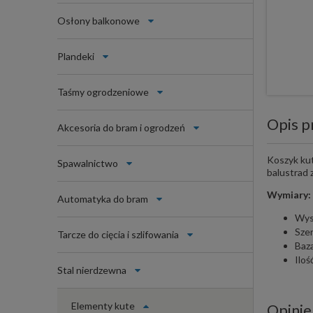
Osłony balkonowe
Plandeki
Taśmy ogrodzeniowe
Opis p
Akcesoria do bram i ogrodzeń
Koszyk kut
Spawalnictwo
balustrad
Wymiary:
Automatyka do bram
Wys
Sze
Tarcze do cięcia i szlifowania
Baz
Iloś
Stal nierdzewna
Elementy kute
Opinie