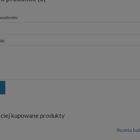
seudonim:
ia:
ciej kupowane produkty
Rozeta ba