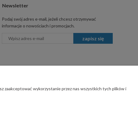
Newsletter
Podaj swój adres e-mail, jeżeli chcesz otrzymywać
informacje o nowościach i promocjach.
zapisz się
sz zaakceptować wykorzystanie przez nas wszystkich tych plików i
rawa zastrzeżone.