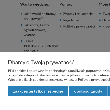
Warto wiedzieć
Pomoc
Moje 
Jakie wózki do bramy
Zwroty i reklamacje
Twoj
przesuwnej?
Regulamin
Usta
Jaki rodzaj taśmy
Polityka prywatności
Prze
ogrodzeniowej
wybrać?
Taśma
POLIPROPYLENOWA
czy PVC?
Dbamy o Twoją prywatność
Pliki cookies i pokrewne im technologie umożliwiają poprawne dzi
przejść do sklepu lub dostosować użycie plików do swoich preferenc
PŁATNOŚCI OBSŁUGUJE:
Więcej o plikach cookies przeczytasz w naszej Polityce prywatności
zaakceptuj tylko niezbędne
dostosuj zgody
Copyright © 2023
STALSKLEP.PL
- Akcesoria do bram i og