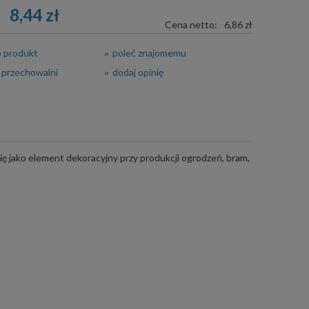
8,44 zł
Cena netto:
6,86 zł
o produkt
poleć znajomemu
 przechowalni
dodaj opinię
ę jako element dekoracyjny przy produkcji ogrodzeń, bram,