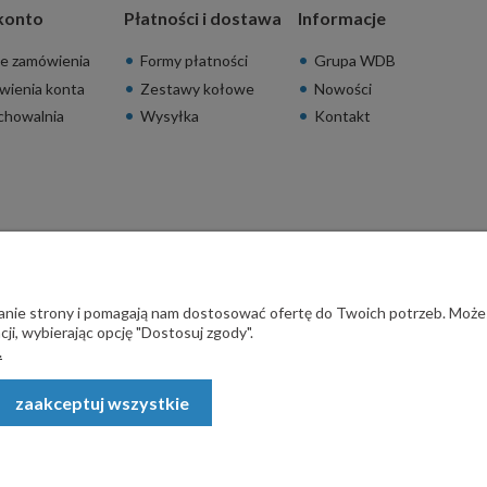
konto
Płatności i dostawa
Informacje
e zamówienia
Formy płatności
Grupa WDB
wienia konta
Zestawy kołowe
Nowości
chowalnia
Wysyłka
Kontakt
ałanie strony i pomagają nam dostosować ofertę do Twoich potrzeb. Może
ji, wybierając opcję "Dostosuj zgody".
.
zaakceptuj wszystkie
rodzeń - STALSKLEP ul. Feliksa Wrobela 4a, 30-798 Kraków. Wszystkie p