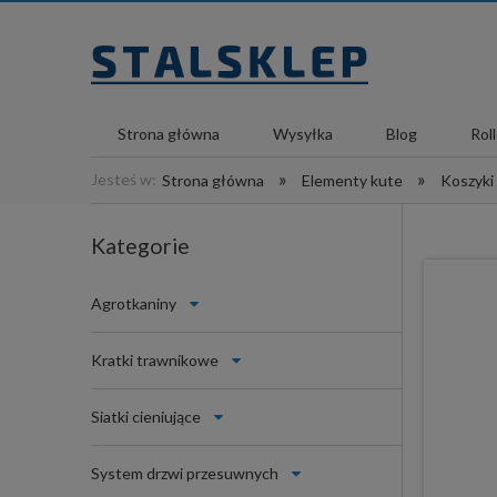
Strona główna
Wysyłka
Blog
Rol
»
»
Jesteś w:
Strona główna
Elementy kute
Koszyki
Kategorie
Agrotkaniny
Kratki trawnikowe
Siatki cieniujące
System drzwi przesuwnych