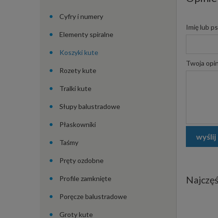
Cyfry i numery
Imię lub p
Elementy spiralne
Koszyki kute
Twoja opin
Rozety kute
Tralki kute
Słupy balustradowe
Płaskowniki
wyślij
Taśmy
Pręty ozdobne
Profile zamknięte
Najczęś
Poręcze balustradowe
Groty kute