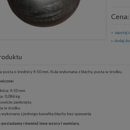
Cena:
zapytaj 
dodaj do
roduktu
a pusta o średnicy fi 50 mm. Kula wykonana z blachy, pusta w środku.
niczne:
nica: fi 50 mm
a: 0,086 kg
kowicie zamknięta
ta w środku
a wykonana z jednego kawałka blachy bez spawania
 posiadamy również inne wzory i wymiary.