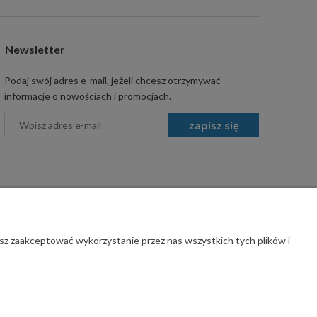
Newsletter
Podaj swój adres e-mail, jeżeli chcesz otrzymywać
informacje o nowościach i promocjach.
zapisz się
sz zaakceptować wykorzystanie przez nas wszystkich tych plików i
rawa zastrzeżone.