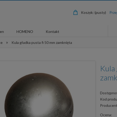
Koszyk:
(pusty)
len
HOMENO
Kontakt
»
te
Kula gładka pusta fi 50 mm zamknięta
Kula
zamk
Dostępnoś
Kod produ
Producent
Ocena: