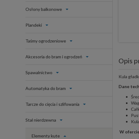
Osłony balkonowe
Plandeki
Taśmy ogrodzeniowe
Akcesoria do bram i ogrodzeń
Opis p
Spawalnictwo
Kula gładk
Dane tech
Automatyka do bram
Śred
Wag
Tarcze do cięcia i szlifowania
Cał
Pus
Stal nierdzewna
Kul
W ofercie
Elementy kute