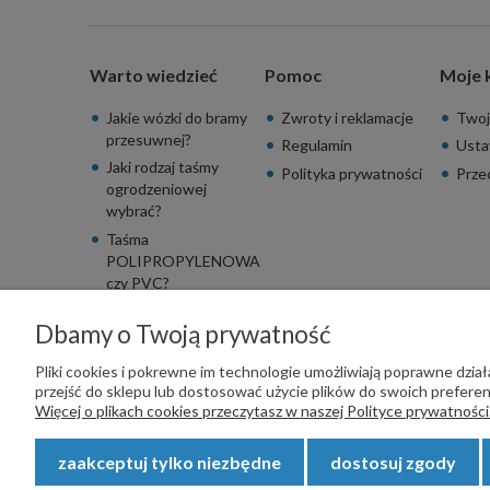
Warto wiedzieć
Pomoc
Moje 
Jakie wózki do bramy
Zwroty i reklamacje
Twoj
przesuwnej?
Regulamin
Usta
Jaki rodzaj taśmy
Polityka prywatności
Prze
ogrodzeniowej
wybrać?
Taśma
POLIPROPYLENOWA
czy PVC?
Dbamy o Twoją prywatność
Pliki cookies i pokrewne im technologie umożliwiają poprawne dzi
przejść do sklepu lub dostosować użycie plików do swoich preferenc
PŁATNOŚCI OBSŁUGUJE:
Więcej o plikach cookies przeczytasz w naszej Polityce prywatności
zaakceptuj tylko niezbędne
dostosuj zgody
Copyright © 2023
STALSKLEP.PL
- Akcesoria do bram i og