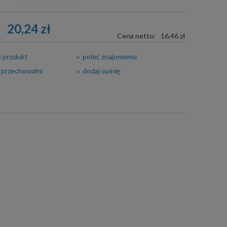
20,24 zł
Cena netto:
16,46 zł
o produkt
poleć znajomemu
 przechowalni
dodaj opinię