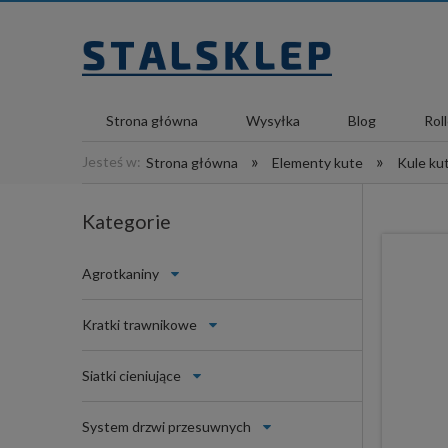
Strona główna
Wysyłka
Blog
Rol
»
»
Jesteś w:
Strona główna
Elementy kute
Kule ku
Kategorie
Agrotkaniny
Kratki trawnikowe
Siatki cieniujące
System drzwi przesuwnych