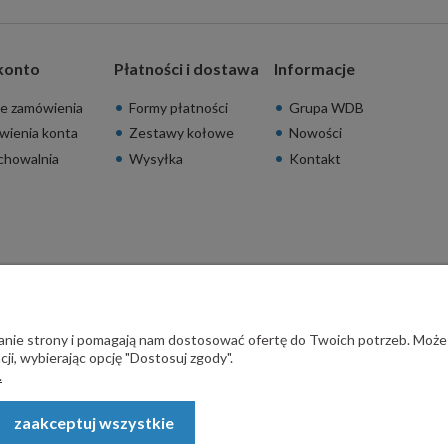
konto
Płatności i dostawa
Informacje
e zamówienia
Formy płatności
Grupa WDB
wienia konta
Zestawy kołowe
Nowości
chowalnia
Wysyłka
Kontakt
ałanie strony i pomagają nam dostosować ofertę do Twoich potrzeb. Może
ji, wybierając opcję "Dostosuj zgody".
.
zaakceptuj wszystkie
rodzeń - STALSKLEP ul. Feliksa Wrobela 4a, 30-798 Kraków. Wszystkie p