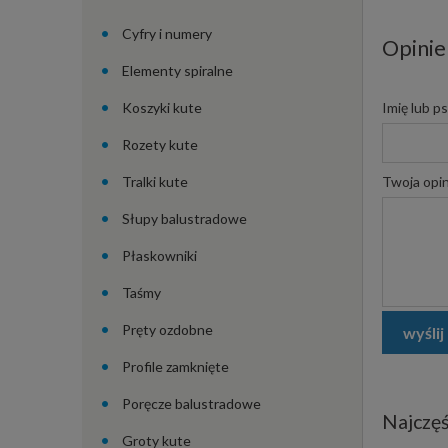
Cyfry i numery
Opinie
Elementy spiralne
Koszyki kute
Imię lub p
Rozety kute
Tralki kute
Twoja opin
Słupy balustradowe
Płaskowniki
Taśmy
Pręty ozdobne
wyślij
Profile zamknięte
Poręcze balustradowe
Najczęś
Groty kute