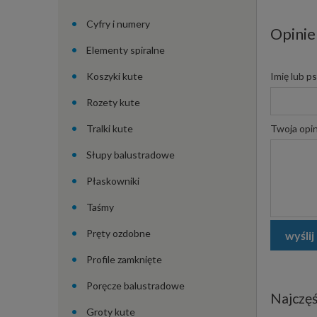
Cyfry i numery
Opinie
Elementy spiralne
Koszyki kute
Imię lub p
Rozety kute
Tralki kute
Twoja opin
Słupy balustradowe
Płaskowniki
Taśmy
Pręty ozdobne
wyślij
Profile zamknięte
Poręcze balustradowe
Najczęś
Groty kute