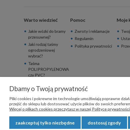
Warto wiedzieć
Pomoc
Moje 
Jakie wózki do bramy
Zwroty i reklamacje
Twoj
przesuwnej?
Regulamin
Usta
Jaki rodzaj taśmy
Polityka prywatności
Prze
ogrodzeniowej
wybrać?
Taśma
POLIPROPYLENOWA
czy PVC?
Dbamy o Twoją prywatność
Pliki cookies i pokrewne im technologie umożliwiają poprawne dzi
przejść do sklepu lub dostosować użycie plików do swoich preferenc
PŁATNOŚCI OBSŁUGUJE:
Więcej o plikach cookies przeczytasz w naszej Polityce prywatności
zaakceptuj tylko niezbędne
dostosuj zgody
Copyright © 2023
STALSKLEP.PL
- Akcesoria do bram i og