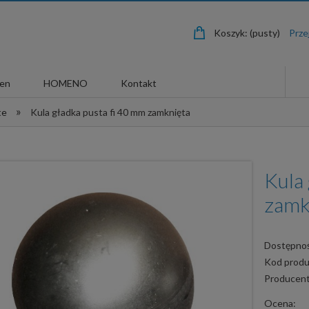
Koszyk:
(pusty)
len
HOMENO
Kontakt
»
te
Kula gładka pusta fi 40 mm zamknięta
Kula
zamk
Dostępnoś
Kod produ
Producent
Ocena: