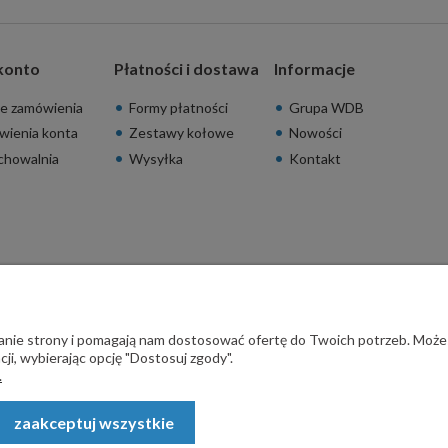
konto
Płatności i dostawa
Informacje
e zamówienia
Formy płatności
Grupa WDB
wienia konta
Zestawy kołowe
Nowości
chowalnia
Wysyłka
Kontakt
ałanie strony i pomagają nam dostosować ofertę do Twoich potrzeb. Może
ji, wybierając opcję "Dostosuj zgody".
.
zaakceptuj wszystkie
rodzeń - STALSKLEP ul. Feliksa Wrobela 4a, 30-798 Kraków. Wszystkie p