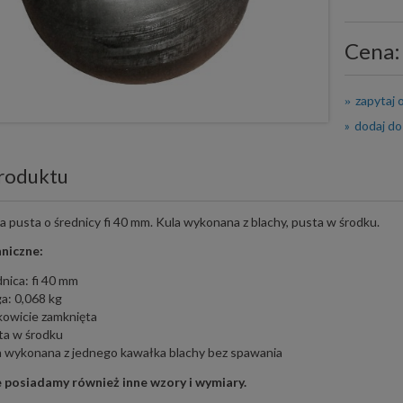
Cena:
zapytaj 
dodaj do
roduktu
a pusta o średnicy fi 40 mm. Kula wykonana z blachy, pusta w środku.
niczne:
nica: fi 40 mm
a: 0,068 kg
kowicie zamknięta
ta w środku
a wykonana z jednego kawałka blachy bez spawania
 posiadamy również inne wzory i wymiary.