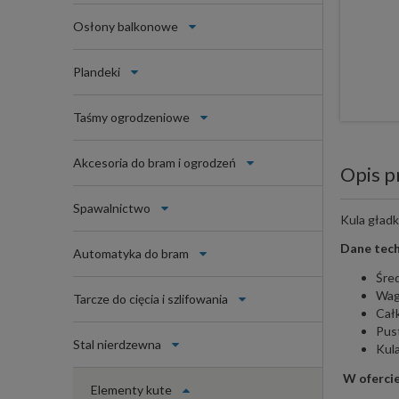
Osłony balkonowe
Plandeki
Taśmy ogrodzeniowe
Akcesoria do bram i ogrodzeń
Opis p
Spawalnictwo
Kula gładk
Dane tech
Automatyka do bram
Śred
Wag
Tarcze do cięcia i szlifowania
Cał
Pus
Stal nierdzewna
Kul
W ofercie
Elementy kute