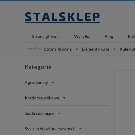
Strona główna
Wysyłka
Blog
Rol
»
»
Jesteś w:
Strona główna
Elementy kute
Kule ku
Kategorie
Agrotkaniny
Kratki trawnikowe
Siatki cieniujące
System drzwi przesuwnych