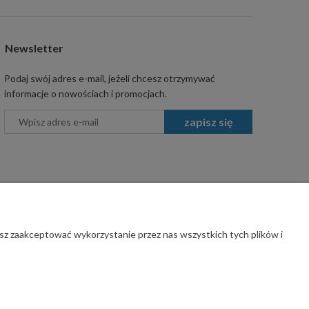
Newsletter
Podaj swój adres e-mail, jeżeli chcesz otrzymywać
informacje o nowościach i promocjach.
zapisz się
sz zaakceptować wykorzystanie przez nas wszystkich tych plików i
rawa zastrzeżone.