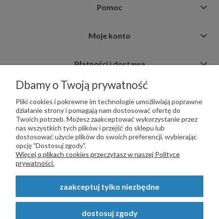
Pomoc
Moje konto
Płatności i dostawa
Dbamy o Twoją prywatność
Informacje
Pliki cookies i pokrewne im technologie umożliwiają poprawne
działanie strony i pomagają nam dostosować ofertę do
Twoich potrzeb. Możesz zaakceptować wykorzystanie przez
nas wszystkich tych plików i przejść do sklepu lub
dostosować użycie plików do swoich preferencji, wybierając
opcję "Dostosuj zgody".
PŁATNOŚCI OBSŁUGUJE:
Więcej o plikach cookies przeczytasz w naszej Polityce
prywatności.
zaakceptuj tylko niezbędne
Copyright © 2023
STALSKLEP.PL
- Akcesoria do bram i ogrodzeń -
dostosuj zgody
STALSKLEP ul. Feliksa Wrobela 4a, 30-798 Kraków. Wszystkie prawa