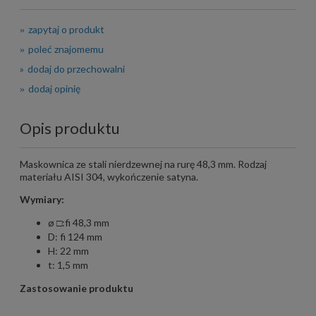
zapytaj o produkt
poleć znajomemu
dodaj do przechowalni
dodaj opinię
Opis produktu
Maskownica ze stali nierdzewnej na rurę 48,3 mm. Rodzaj
materiału AISI 304, wykończenie satyna.
Wymiary:
ø □:fi 48,3 mm
D: fi 124 mm
H: 22 mm
t: 1,5 mm
Zastosowanie produktu