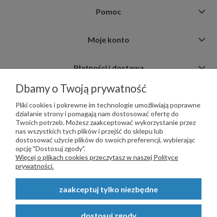
Pomoc
Moje konto
Płatności i dostawa
Dbamy o Twoją prywatność
Informacje
Pliki cookies i pokrewne im technologie umożliwiają poprawne
działanie strony i pomagają nam dostosować ofertę do
Twoich potrzeb. Możesz zaakceptować wykorzystanie przez
nas wszystkich tych plików i przejść do sklepu lub
dostosować użycie plików do swoich preferencji, wybierając
opcję "Dostosuj zgody".
PŁATNOŚCI OBSŁUGUJE:
Więcej o plikach cookies przeczytasz w naszej Polityce
prywatności.
zaakceptuj tylko niezbędne
Copyright © 2023
STALSKLEP.PL
- Akcesoria do bram i ogrodzeń -
dostosuj zgody