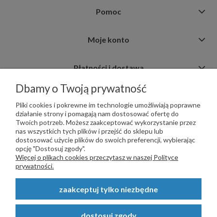
Pomoc
Moje konto
Płatności i dostawa
Dbamy o Twoją prywatność
Informacje
Pliki cookies i pokrewne im technologie umożliwiają poprawne
działanie strony i pomagają nam dostosować ofertę do
Twoich potrzeb. Możesz zaakceptować wykorzystanie przez
nas wszystkich tych plików i przejść do sklepu lub
dostosować użycie plików do swoich preferencji, wybierając
opcję "Dostosuj zgody".
PŁATNOŚCI OBSŁUGUJE:
Więcej o plikach cookies przeczytasz w naszej Polityce
prywatności.
zaakceptuj tylko niezbędne
Copyright © 2023
STALSKLEP.PL
- Akcesoria do bram i ogrodzeń -
dostosuj zgody