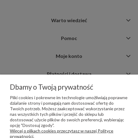
Warto wiedzieć
Pomoc
Moje konto
Płatności i dostawa
Dbamy o Twoją prywatność
Informacje
Pliki cookies i pokrewne im technologie umożliwiają poprawne
działanie strony i pomagają nam dostosować ofertę do
Twoich potrzeb. Możesz zaakceptować wykorzystanie przez
nas wszystkich tych plików i przejść do sklepu lub
dostosować użycie plików do swoich preferencji, wybierając
opcję "Dostosuj zgody".
PŁATNOŚCI OBSŁUGUJE:
Więcej o plikach cookies przeczytasz w naszej Polityce
prywatności.