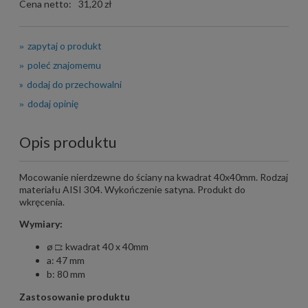
Cena netto:
31,20 zł
zapytaj o produkt
poleć znajomemu
dodaj do przechowalni
dodaj opinię
Opis produktu
Mocowanie nierdzewne do ściany na kwadrat 40x40mm. Rodzaj
materiału AISI 304. Wykończenie satyna. Produkt do
wkręcenia.
Wymiary:
ø □: kwadrat 40 x 40mm
a: 47 mm
b: 80 mm
Zastosowanie produktu