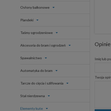
Osłony balkonowe
Plandeki
Taśmy ogrodzeniowe
Opinie
Akcesoria do bram i ogrodzeń
Spawalnictwo
Imię lub p
Automatyka do bram
Twoja opin
Tarcze do cięcia i szlifowania
Stal nierdzewna
Elementy kute