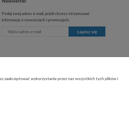
Newsletter
Podaj swój adres e-mail, jeżeli chcesz otrzymywać
informacje o nowościach i promocjach.
zapisz się
sz zaakceptować wykorzystanie przez nas wszystkich tych plików i
rawa zastrzeżone.