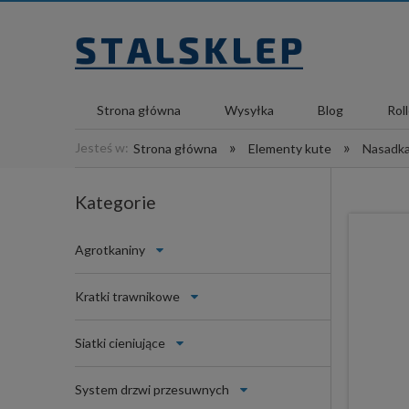
Strona główna
Wysyłka
Blog
Rol
»
»
Jesteś w:
Strona główna
Elementy kute
Nasadka
Kategorie
Agrotkaniny
Kratki trawnikowe
Siatki cieniujące
System drzwi przesuwnych