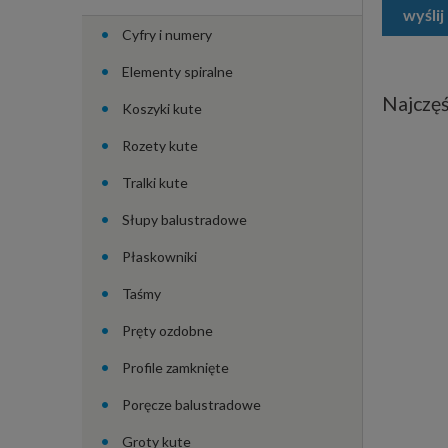
wyślij
Cyfry i numery
Elementy spiralne
Najczęś
Koszyki kute
Rozety kute
Tralki kute
Słupy balustradowe
Płaskowniki
Taśmy
Pręty ozdobne
Profile zamknięte
Poręcze balustradowe
Groty kute