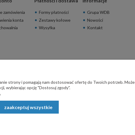
konto
Płatności i dostawa
Informacje
e zamówienia
Formy płatności
Grupa WDB
wienia konta
Zestawy kołowe
Nowości
chowalnia
Wysyłka
Kontakt
ałanie strony i pomagają nam dostosować ofertę do Twoich potrzeb. Może
ji, wybierając opcję "Dostosuj zgody".
.
zaakceptuj wszystkie
rodzeń - STALSKLEP ul. Feliksa Wrobela 4a, 30-798 Kraków. Wszystkie p