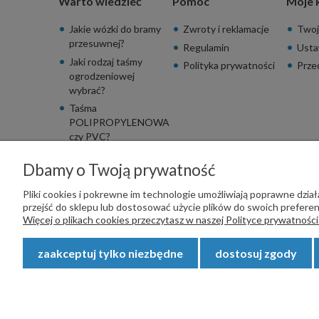
Warto wiedzieć
Pomoc
Moje 
Jakie wózki do bramy
Zwroty i reklamacje
Twoj
przesuwnej?
Regulamin
Usta
Jaki rodzaj taśmy
Polityka prywatności
Prze
ogrodzeniowej
wybrać?
Taśma
POLIPROPYLENOWA
czy PVC?
Dbamy o Twoją prywatność
Pliki cookies i pokrewne im technologie umożliwiają poprawne dzi
przejść do sklepu lub dostosować użycie plików do swoich preferenc
PŁATNOŚCI OBSŁUGUJE:
Więcej o plikach cookies przeczytasz w naszej Polityce prywatności
zaakceptuj tylko niezbędne
dostosuj zgody
Copyright © 2023
STALSKLEP.PL
- Akcesoria do bram i og