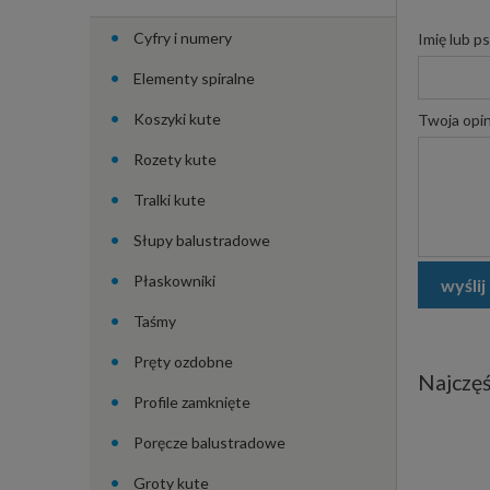
Cyfry i numery
Imię lub p
Elementy spiralne
Koszyki kute
Twoja opin
Rozety kute
Tralki kute
Słupy balustradowe
Płaskowniki
wyślij
Taśmy
Pręty ozdobne
Najczęś
Profile zamknięte
Poręcze balustradowe
Groty kute