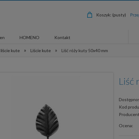
Koszyk:
(pusty)
len
HOMENO
Kontakt
»
»
 liście kute
Liście kute
Liść róży kuty 50x40 mm
Liść
Dostępnoś
Kod produ
Producent
Ocena: