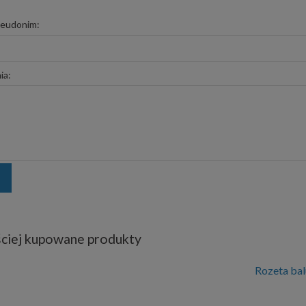
seudonim:
ia:
ciej kupowane produkty
Rozeta ba