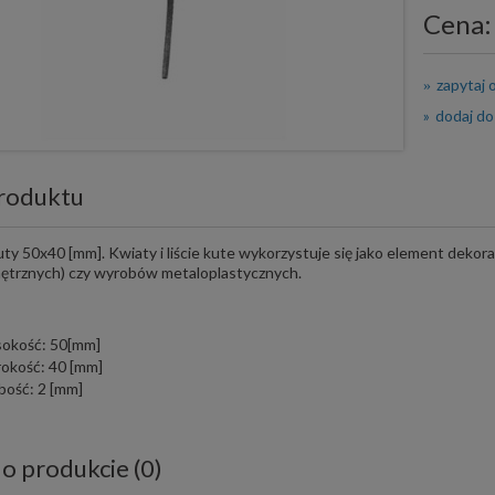
Cena:
zapytaj 
dodaj do
roduktu
kuty 50x40 [mm]. Kwiaty i liście kute wykorzystuje się jako element dekor
ętrznych) czy wyrobów metaloplastycznych.
okość: 50[mm]
rokość: 40 [mm]
bość: 2 [mm]
 o produkcie (0)