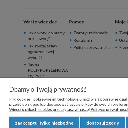
Warto wiedzieć
Pomoc
Moje 
Jakie wózki do bramy
Zwroty i reklamacje
Twoj
przesuwnej?
Regulamin
Usta
Jaki rodzaj taśmy
Polityka prywatności
Prze
ogrodzeniowej
wybrać?
Taśma
POLIPROPYLENOWA
czy PVC?
Dbamy o Twoją prywatność
Pliki cookies i pokrewne im technologie umożliwiają poprawne dzi
przejść do sklepu lub dostosować użycie plików do swoich preferenc
PŁATNOŚCI OBSŁUGUJE:
Więcej o plikach cookies przeczytasz w naszej Polityce prywatności
zaakceptuj tylko niezbędne
dostosuj zgody
Copyright © 2023
STALSKLEP.PL
- Akcesoria do bram i og