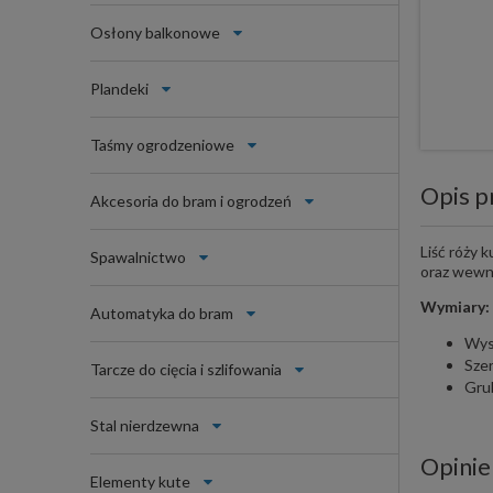
Osłony balkonowe
Plandeki
Taśmy ogrodzeniowe
Opis p
Akcesoria do bram i ogrodzeń
Liść róży 
Spawalnictwo
oraz wewn
Wymiary:
Automatyka do bram
Wys
Sze
Tarcze do cięcia i szlifowania
Gru
Stal nierdzewna
Opinie
Elementy kute