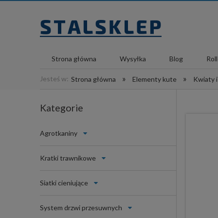
Strona główna
Wysyłka
Blog
Rol
»
»
Jesteś w:
Strona główna
Elementy kute
Kwiaty i
Kategorie
Agrotkaniny
Kratki trawnikowe
Siatki cieniujące
System drzwi przesuwnych