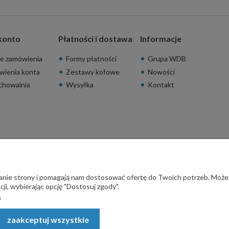
konto
Płatności i dostawa
Informacje
e zamówienia
Formy płatności
Grupa WDB
wienia konta
Zestawy kołowe
Nowości
chowalnia
Wysyłka
Kontakt
ałanie strony i pomagają nam dostosować ofertę do Twoich potrzeb. Może
ji, wybierając opcję "Dostosuj zgody".
.
zaakceptuj wszystkie
rodzeń - STALSKLEP ul. Feliksa Wrobela 4a, 30-798 Kraków. Wszystkie p