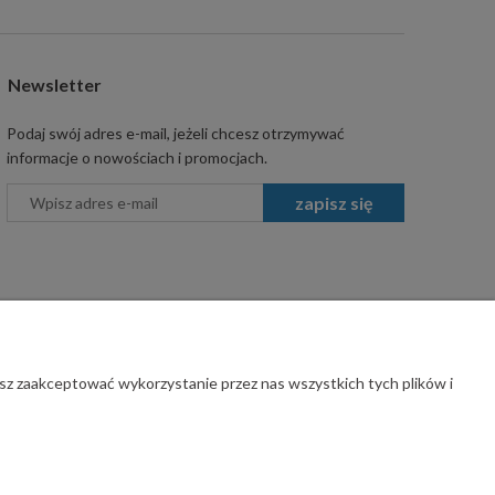
Newsletter
Podaj swój adres e-mail, jeżeli chcesz otrzymywać
informacje o nowościach i promocjach.
zapisz się
sz zaakceptować wykorzystanie przez nas wszystkich tych plików i
rawa zastrzeżone.