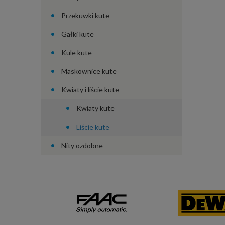
Przekuwki kute
Gałki kute
Kule kute
Maskownice kute
Kwiaty i liście kute
Kwiaty kute
Liście kute
Nity ozdobne