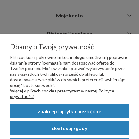
Moje konto
Płatności i dostawa
Dbamy o Twoją prywatność
Informacje
Pliki cookies i pokrewne im technologie umożliwiają poprawne
działanie strony i pomagają nam dostosować ofertę do
Twoich potrzeb. Możesz zaakceptować wykorzystanie przez
nas wszystkich tych plików i przejść do sklepu lub
dostosować użycie plików do swoich preferencji, wybierając
opcję "Dostosuj zgody".
PŁATNOŚCI OBSŁUGUJE:
Więcej o plikach cookies przeczytasz w naszej Polityce
prywatności.
zaakceptuj tylko niezbędne
Copyright © 2023
STALSKLEP.PL
- Akcesoria do bram i ogrodzeń -
dostosuj zgody
STALSKLEP ul. Feliksa Wrobela 4a, 30-798 Kraków. Wszystkie prawa