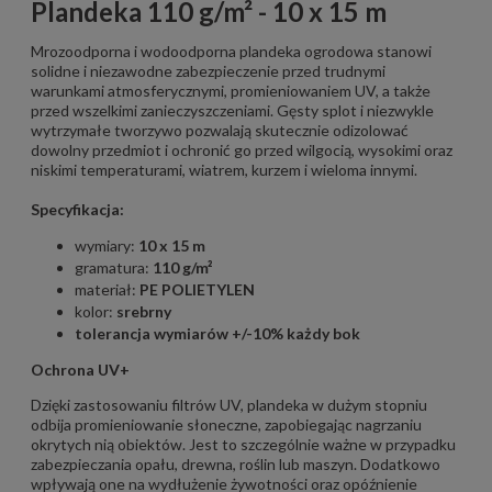
Plandeka 110 g/m² - 10 x 15 m
Mrozoodporna i wodoodporna plandeka ogrodowa stanowi
solidne i niezawodne zabezpieczenie przed trudnymi
warunkami atmosferycznymi, promieniowaniem UV, a także
przed wszelkimi zanieczyszczeniami. Gęsty splot i niezwykle
wytrzymałe tworzywo pozwalają skutecznie odizolować
dowolny przedmiot i ochronić go przed wilgocią, wysokimi oraz
niskimi temperaturami, wiatrem, kurzem i wieloma innymi.
Specyfikacja:
wymiary:
10 x 15 m
gramatura:
110 g/m²
materiał:
PE POLIETYLEN
kolor:
srebrny
tolerancja wymiarów +/-10% każdy bok
Ochrona UV+
Dzięki zastosowaniu filtrów UV, plandeka w dużym stopniu
odbija promieniowanie słoneczne, zapobiegając nagrzaniu
okrytych nią obiektów. Jest to szczególnie ważne w przypadku
zabezpieczania opału, drewna, roślin lub maszyn. Dodatkowo
wpływają one na wydłużenie żywotności oraz opóźnienie