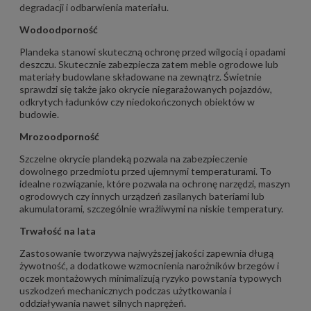
degradacji i odbarwienia materiału.
Wodoodporność
Plandeka stanowi skuteczną ochronę przed wilgocią i opadami
deszczu. Skutecznie zabezpiecza zatem meble ogrodowe lub
materiały budowlane składowane na zewnątrz. Świetnie
sprawdzi się także jako okrycie niegarażowanych pojazdów,
odkrytych ładunków czy niedokończonych obiektów w
budowie.
Mrozoodporność
Szczelne okrycie plandeką pozwala na zabezpieczenie
dowolnego przedmiotu przed ujemnymi temperaturami. To
idealne rozwiązanie, które pozwala na ochronę narzędzi, maszyn
ogrodowych czy innych urządzeń zasilanych bateriami lub
akumulatorami, szczególnie wrażliwymi na niskie temperatury.
Trwałość na lata
Zastosowanie tworzywa najwyższej jakości zapewnia długą
żywotność, a dodatkowe wzmocnienia narożników brzegów i
oczek montażowych minimalizują ryzyko powstania typowych
uszkodzeń mechanicznych podczas użytkowania i
oddziaływania nawet silnych naprężeń.