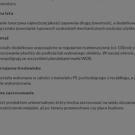
peratury.
na lata
nie tworzywa najwyższej jakości zapewnia długą żywotność, a dodatko
ją ryzyko powstania typowych uszkodzeń mechanicznych podczas użytkow
ntaż
ostały dodatkowo wyposażone w regularnie rozmieszczone (co 100cm) st
 mocowanie płachty do podłoża lub wybranego obiektu. W naszej oferci
 współgrają ze wszystkimi plandekami marki WDB.
rzyjazny środowisku
ostała wykonana w całości z materiału PE pochodzącego z recyklingu, a d
ie wykorzystana.
lne zastosowanie
jest produktem uniwersalnym, który można zastosować na wielu obszar
przestrzenie miejskie, aż po tereny przemysłowe czy place budowy.