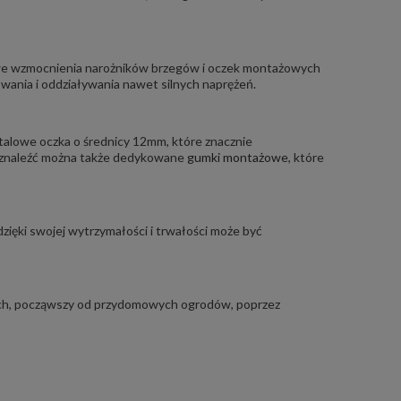
we wzmocnienia narożników brzegów i oczek montażowych
ania i oddziaływania nawet silnych naprężeń.
alowe oczka o średnicy 12mm, które znacznie
e znaleźć można także dedykowane
gumki montażowe
, które
zięki swojej wytrzymałości i trwałości może być
ach, począwszy od przydomowych ogrodów, poprzez