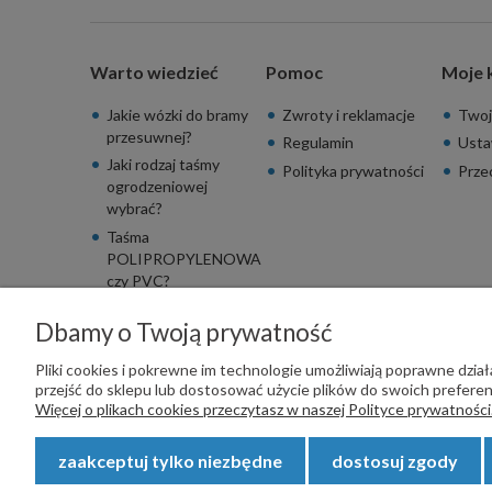
Warto wiedzieć
Pomoc
Moje 
Jakie wózki do bramy
Zwroty i reklamacje
Twoj
przesuwnej?
Regulamin
Usta
Jaki rodzaj taśmy
Polityka prywatności
Prze
ogrodzeniowej
wybrać?
Taśma
POLIPROPYLENOWA
czy PVC?
Dbamy o Twoją prywatność
Pliki cookies i pokrewne im technologie umożliwiają poprawne dzi
przejść do sklepu lub dostosować użycie plików do swoich preferenc
PŁATNOŚCI OBSŁUGUJE:
Więcej o plikach cookies przeczytasz w naszej Polityce prywatności
zaakceptuj tylko niezbędne
dostosuj zgody
Copyright © 2023
STALSKLEP.PL
- Akcesoria do bram i og