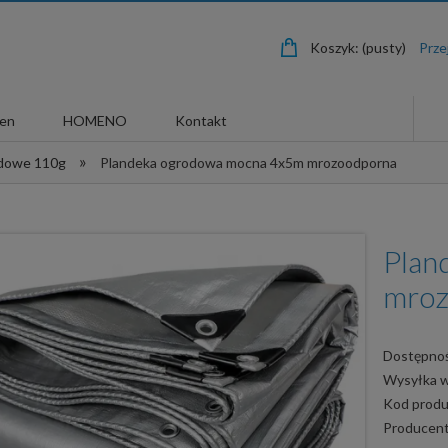
Koszyk:
(pusty)
len
HOMENO
Kontakt
»
odowe 110g
Plandeka ogrodowa mocna 4x5m mrozoodporna
Plan
mroz
Dostępnoś
Wysyłka 
Kod produ
Producent