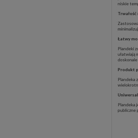
niskie tem
Trwałość 
Zastosowa
minimalizu
Łatwy mo
Plandeki z
ułatwiają
doskonale
Produkt p
Plandeka z
wielokrotn
Uniwersa
Plandeka 
publiczne 