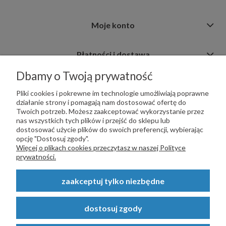
Moje konto
Płatności i dostawa
Dbamy o Twoją prywatność
Informacje
Pliki cookies i pokrewne im technologie umożliwiają poprawne
działanie strony i pomagają nam dostosować ofertę do
Twoich potrzeb. Możesz zaakceptować wykorzystanie przez
nas wszystkich tych plików i przejść do sklepu lub
dostosować użycie plików do swoich preferencji, wybierając
opcję "Dostosuj zgody".
PŁATNOŚCI OBSŁUGUJE:
Więcej o plikach cookies przeczytasz w naszej Polityce
prywatności.
zaakceptuj tylko niezbędne
Copyright © 2023
STALSKLEP.PL
- Akcesoria do bram i ogrodzeń -
dostosuj zgody
STALSKLEP ul. Feliksa Wrobela 4a, 30-798 Kraków. Wszystkie prawa