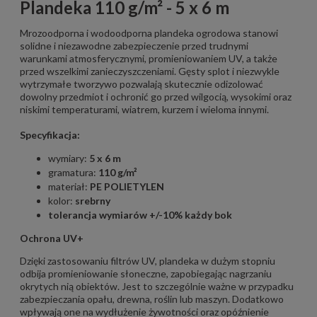
Plandeka 110 g/m² - 5 x 6 m
Mrozoodporna i wodoodporna plandeka ogrodowa stanowi
solidne i niezawodne zabezpieczenie przed trudnymi
warunkami atmosferycznymi, promieniowaniem UV, a także
przed wszelkimi zanieczyszczeniami. Gęsty splot i niezwykle
wytrzymałe tworzywo pozwalają skutecznie odizolować
dowolny przedmiot i ochronić go przed wilgocią, wysokimi oraz
niskimi temperaturami, wiatrem, kurzem i wieloma innymi.
Specyfikacja:
wymiary:
5 x 6 m
gramatura:
110 g/m²
materiał:
PE POLIETYLEN
kolor:
srebrny
tolerancja wymiarów +/-10% każdy bok
Ochrona UV+
Dzięki zastosowaniu filtrów UV, plandeka w dużym stopniu
odbija promieniowanie słoneczne, zapobiegając nagrzaniu
okrytych nią obiektów. Jest to szczególnie ważne w przypadku
zabezpieczania opału, drewna, roślin lub maszyn. Dodatkowo
wpływają one na wydłużenie żywotności oraz opóźnienie