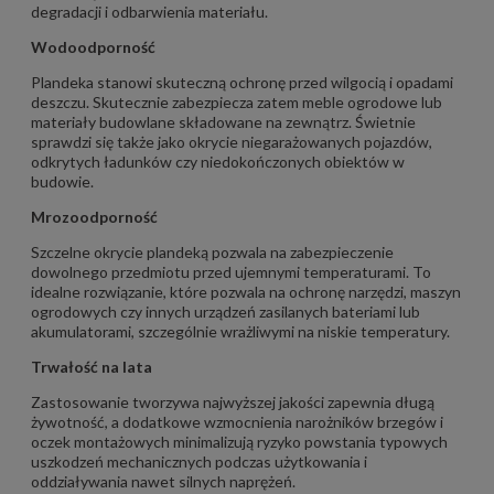
degradacji i odbarwienia materiału.
Wodoodporność
Plandeka stanowi skuteczną ochronę przed wilgocią i opadami
deszczu. Skutecznie zabezpiecza zatem meble ogrodowe lub
materiały budowlane składowane na zewnątrz. Świetnie
sprawdzi się także jako okrycie niegarażowanych pojazdów,
odkrytych ładunków czy niedokończonych obiektów w
budowie.
Mrozoodporność
Szczelne okrycie plandeką pozwala na zabezpieczenie
dowolnego przedmiotu przed ujemnymi temperaturami. To
idealne rozwiązanie, które pozwala na ochronę narzędzi, maszyn
ogrodowych czy innych urządzeń zasilanych bateriami lub
akumulatorami, szczególnie wrażliwymi na niskie temperatury.
Trwałość na lata
Zastosowanie tworzywa najwyższej jakości zapewnia długą
żywotność, a dodatkowe wzmocnienia narożników brzegów i
oczek montażowych minimalizują ryzyko powstania typowych
uszkodzeń mechanicznych podczas użytkowania i
oddziaływania nawet silnych naprężeń.