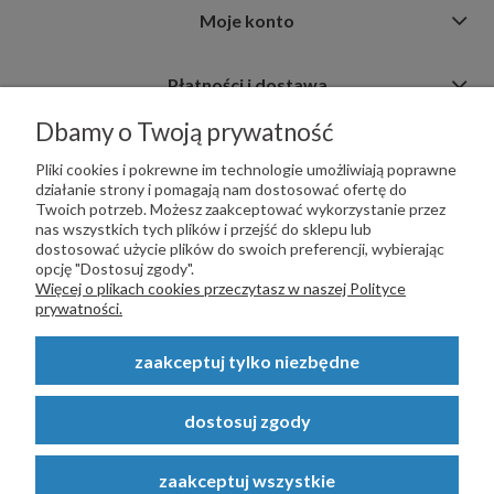
Moje konto
Płatności i dostawa
Dbamy o Twoją prywatność
Informacje
Pliki cookies i pokrewne im technologie umożliwiają poprawne
działanie strony i pomagają nam dostosować ofertę do
Twoich potrzeb. Możesz zaakceptować wykorzystanie przez
nas wszystkich tych plików i przejść do sklepu lub
dostosować użycie plików do swoich preferencji, wybierając
opcję "Dostosuj zgody".
PŁATNOŚCI OBSŁUGUJE:
Więcej o plikach cookies przeczytasz w naszej Polityce
prywatności.
zaakceptuj tylko niezbędne
Copyright © 2023
STALSKLEP.PL
- Akcesoria do bram i ogrodzeń -
dostosuj zgody
STALSKLEP ul. Feliksa Wrobela 4a, 30-798 Kraków. Wszystkie prawa
zastrzeżone.
zaakceptuj wszystkie