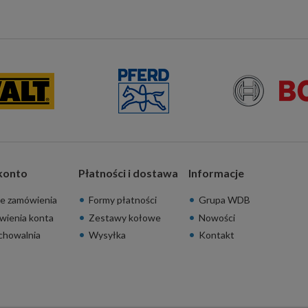
konto
Płatności i dostawa
Informacje
e zamówienia
Formy płatności
Grupa WDB
wienia konta
Zestawy kołowe
Nowości
chowalnia
Wysyłka
Kontakt