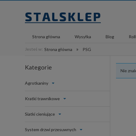
Strona główna
Wysyłka
Blog
Rol
»
Jesteś w:
Strona główna
PSG
Kategorie
Nie zna
Agrotkaniny
Kratki trawnikowe
Siatki cieniujące
System drzwi przesuwnych