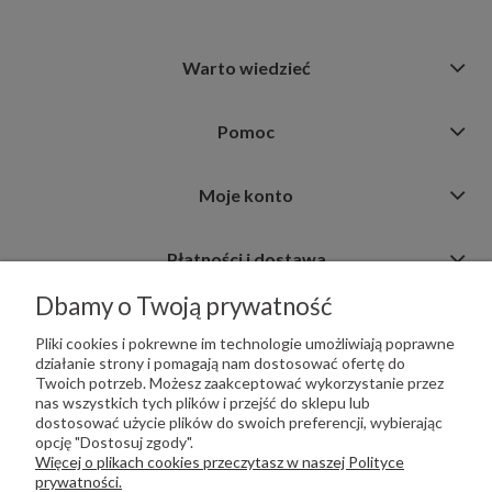
Warto wiedzieć
Pomoc
Moje konto
Płatności i dostawa
Dbamy o Twoją prywatność
Informacje
Pliki cookies i pokrewne im technologie umożliwiają poprawne
działanie strony i pomagają nam dostosować ofertę do
Twoich potrzeb. Możesz zaakceptować wykorzystanie przez
nas wszystkich tych plików i przejść do sklepu lub
dostosować użycie plików do swoich preferencji, wybierając
opcję "Dostosuj zgody".
PŁATNOŚCI OBSŁUGUJE:
Więcej o plikach cookies przeczytasz w naszej Polityce
prywatności.