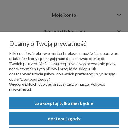
Moje konto
Płatności i dostawa
Dbamy o Twoją prywatność
Informacje
Pliki cookies i pokrewne im technologie umożliwiają poprawne
działanie strony i pomagają nam dostosować ofertę do
Twoich potrzeb. Możesz zaakceptować wykorzystanie przez
nas wszystkich tych plików i przejść do sklepu lub
dostosować użycie plików do swoich preferencji, wybierając
opcję "Dostosuj zgody".
PŁATNOŚCI OBSŁUGUJE:
Więcej o plikach cookies przeczytasz w naszej Polityce
prywatności.
zaakceptuj tylko niezbędne
Copyright © 2023
STALSKLEP.PL
- Akcesoria do bram i ogrodzeń -
dostosuj zgody
STALSKLEP ul. Feliksa Wrobela 4a, 30-798 Kraków. Wszystkie prawa