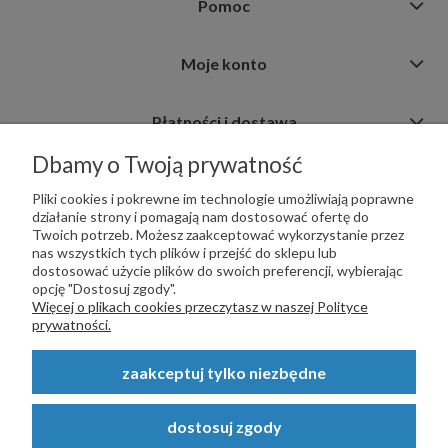
Pomoc
Moje konto
Płatności i dostawa
Dbamy o Twoją prywatność
Informacje
Pliki cookies i pokrewne im technologie umożliwiają poprawne
działanie strony i pomagają nam dostosować ofertę do
Twoich potrzeb. Możesz zaakceptować wykorzystanie przez
nas wszystkich tych plików i przejść do sklepu lub
dostosować użycie plików do swoich preferencji, wybierając
opcję "Dostosuj zgody".
PŁATNOŚCI OBSŁUGUJE:
Więcej o plikach cookies przeczytasz w naszej Polityce
prywatności.
zaakceptuj tylko niezbędne
Copyright © 2023
STALSKLEP.PL
- Akcesoria do bram i ogrodzeń -
dostosuj zgody
STALSKLEP ul. Feliksa Wrobela 4a, 30-798 Kraków. Wszystkie prawa