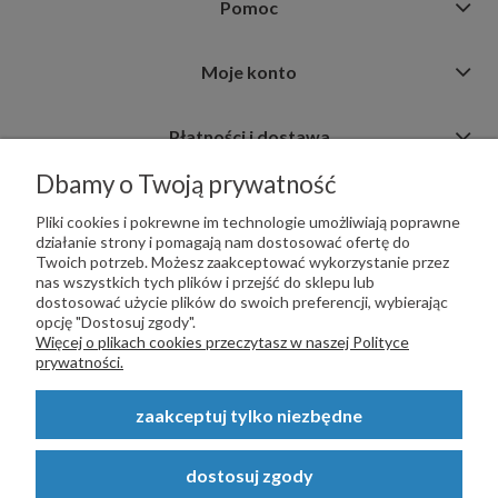
Pomoc
Moje konto
Płatności i dostawa
Dbamy o Twoją prywatność
Informacje
Pliki cookies i pokrewne im technologie umożliwiają poprawne
działanie strony i pomagają nam dostosować ofertę do
Twoich potrzeb. Możesz zaakceptować wykorzystanie przez
nas wszystkich tych plików i przejść do sklepu lub
dostosować użycie plików do swoich preferencji, wybierając
opcję "Dostosuj zgody".
PŁATNOŚCI OBSŁUGUJE:
Więcej o plikach cookies przeczytasz w naszej Polityce
prywatności.
zaakceptuj tylko niezbędne
Copyright © 2023
STALSKLEP.PL
- Akcesoria do bram i ogrodzeń -
dostosuj zgody
STALSKLEP ul. Feliksa Wrobela 4a, 30-798 Kraków. Wszystkie prawa