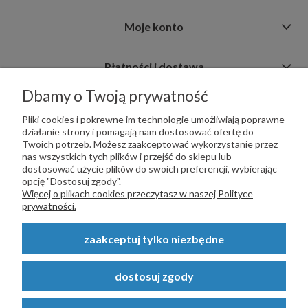
Moje konto
Płatności i dostawa
Dbamy o Twoją prywatność
Informacje
Pliki cookies i pokrewne im technologie umożliwiają poprawne
działanie strony i pomagają nam dostosować ofertę do
Twoich potrzeb. Możesz zaakceptować wykorzystanie przez
nas wszystkich tych plików i przejść do sklepu lub
dostosować użycie plików do swoich preferencji, wybierając
opcję "Dostosuj zgody".
PŁATNOŚCI OBSŁUGUJE:
Więcej o plikach cookies przeczytasz w naszej Polityce
prywatności.
zaakceptuj tylko niezbędne
Copyright © 2023
STALSKLEP.PL
- Akcesoria do bram i ogrodzeń -
dostosuj zgody
STALSKLEP ul. Feliksa Wrobela 4a, 30-798 Kraków. Wszystkie prawa
zastrzeżone.