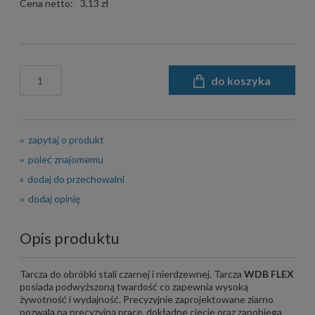
Cena netto:
3,13 zł
do koszyka
zapytaj o produkt
poleć znajomemu
dodaj do przechowalni
dodaj opinię
Opis produktu
Tarcza do obróbki stali czarnej i nierdzewnej. Tarcza
WDB FLEX
posiada podwyższoną twardość co zapewnia wysoką
żywotność i wydajność. Precyzyjnie zaprojektowane ziarno
pozwala na precyzyjną pracę, dokładne ciecie oraz zapobiega