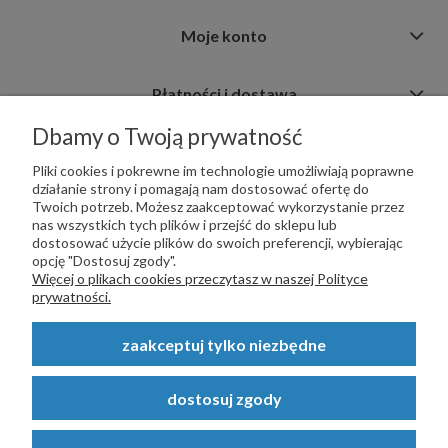
Moje konto
Płatności i dostawa
Dbamy o Twoją prywatność
Informacje
Pliki cookies i pokrewne im technologie umożliwiają poprawne
działanie strony i pomagają nam dostosować ofertę do
Twoich potrzeb. Możesz zaakceptować wykorzystanie przez
nas wszystkich tych plików i przejść do sklepu lub
dostosować użycie plików do swoich preferencji, wybierając
opcję "Dostosuj zgody".
PŁATNOŚCI OBSŁUGUJE:
Więcej o plikach cookies przeczytasz w naszej Polityce
prywatności.
zaakceptuj tylko niezbędne
Copyright © 2023
STALSKLEP.PL
- Akcesoria do bram i ogrodzeń -
dostosuj zgody
STALSKLEP ul. Feliksa Wrobela 4a, 30-798 Kraków. Wszystkie prawa
zastrzeżone.