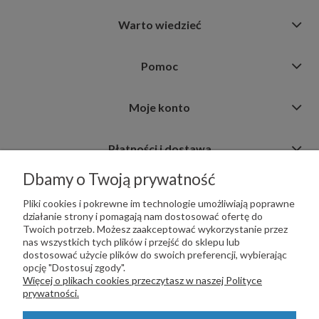
Warto wiedzieć
Pomoc
Moje konto
Płatności i dostawa
Dbamy o Twoją prywatność
Informacje
Pliki cookies i pokrewne im technologie umożliwiają poprawne
działanie strony i pomagają nam dostosować ofertę do
Twoich potrzeb. Możesz zaakceptować wykorzystanie przez
nas wszystkich tych plików i przejść do sklepu lub
dostosować użycie plików do swoich preferencji, wybierając
opcję "Dostosuj zgody".
PŁATNOŚCI OBSŁUGUJE:
Więcej o plikach cookies przeczytasz w naszej Polityce
prywatności.