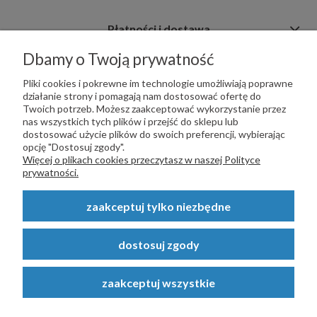
Płatności i dostawa
Dbamy o Twoją prywatność
Informacje
Pliki cookies i pokrewne im technologie umożliwiają poprawne
działanie strony i pomagają nam dostosować ofertę do
Twoich potrzeb. Możesz zaakceptować wykorzystanie przez
nas wszystkich tych plików i przejść do sklepu lub
dostosować użycie plików do swoich preferencji, wybierając
opcję "Dostosuj zgody".
PŁATNOŚCI OBSŁUGUJE:
Więcej o plikach cookies przeczytasz w naszej Polityce
prywatności.
zaakceptuj tylko niezbędne
Copyright © 2023
STALSKLEP.PL
- Akcesoria do bram i ogrodzeń -
dostosuj zgody
STALSKLEP ul. Feliksa Wrobela 4a, 30-798 Kraków. Wszystkie prawa
zastrzeżone.
zaakceptuj wszystkie