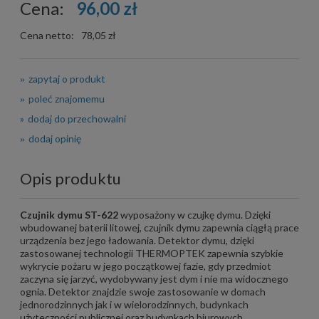
Cena:
96,00 zł
Cena netto:
78,05 zł
zapytaj o produkt
poleć znajomemu
dodaj do przechowalni
dodaj opinię
Opis produktu
Czujnik dymu ST-622
wyposażony w czujkę dymu. Dzięki
wbudowanej baterii litowej, czujnik dymu zapewnia ciągłą prace
urządzenia bez jego ładowania. Detektor dymu, dzięki
zastosowanej technologii THERMOPTEK zapewnia szybkie
wykrycie pożaru w jego początkowej fazie, gdy przedmiot
zaczyna się jarzyć, wydobywany jest dym i nie ma widocznego
ognia. Detektor znajdzie swoje zastosowanie w domach
jednorodzinnych jak i w wielorodzinnych, budynkach
użyteczności publicznej oraz budynkach biurowych.