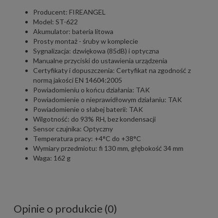
Producent: FIREANGEL
Model: ST-622
Akumulator: bateria litowa
Prosty montaż - śruby w komplecie
Sygnalizacja: dzwiękowa (85dB) i optyczna
Manualne przyciski do ustawienia urządzenia
Certyfikaty i dopuszczenia: Certyfikat na zgodność z
normą jakości EN 14604:2005
Powiadomieniu o końcu działania: TAK
Powiadomienie o nieprawidłowym działaniu: TAK
Powiadomienie o słabej baterii: TAK
Wilgotność: do 93% RH, bez kondensacji
Sensor czujnika: Optyczny
Temperatura pracy: +4°C do +38°C
Wymiary przedmiotu: fi 130 mm, głębokość 34 mm
Waga: 162 g
Opinie o produkcie (0)