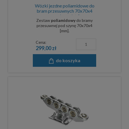
Wózki jezdne poliamidowe do
bram przesuwnych 70x70x4
mm - komplet 2
Zestaw
poliamidowy
do bramy
przesuwnej pod szynę 70x70x4
[mm].
Cena:
299,00 zł
do koszyka