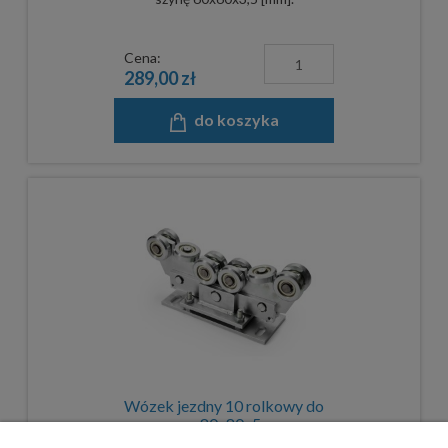
Cena:
289,00 zł
do koszyka
Wózek jezdny 10 rolkowy do
szyny 80x80x5 mm