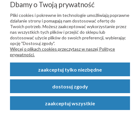
Wózek jezdny wahliwy 10 rolkowy
Dbamy o Twoją prywatność
pod szynę 80x80x5 mm.
Pliki cookies i pokrewne im technologie umożliwiają poprawne
działanie strony i pomagają nam dostosować ofertę do
Twoich potrzeb. Możesz zaakceptować wykorzystanie przez
Cena:
nas wszystkich tych plików i przejść do sklepu lub
289,00 zł
dostosować użycie plików do swoich preferencji, wybierając
opcję "Dostosuj zgody".
do koszyka
Więcej o plikach cookies przeczytasz w naszej Polityce
prywatności.
zaakceptuj tylko niezbędne
dostosuj zgody
zaakceptuj wszystkie
Wózek jezdny 10 rolkowy do