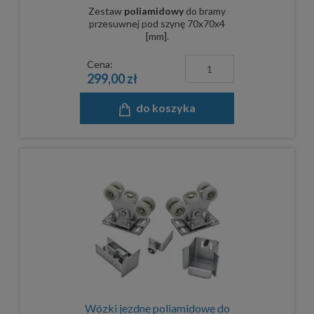
mm
Zestaw
poliamidowy
do bramy
przesuwnej pod szynę 70x70x4
[mm].
Cena:
299,00 zł
do koszyka
Wózki jezdne poliamidowe do