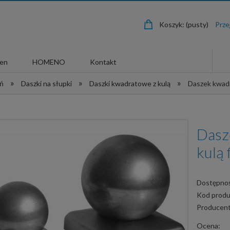
Koszyk:
(pusty)
len
HOMENO
Kontakt
»
»
»
eń
Daszki na słupki
Daszki kwadratowe z kulą
Daszek kwadr
Dasz
kulą 
Dostępnoś
Kod produ
Producent
Ocena: