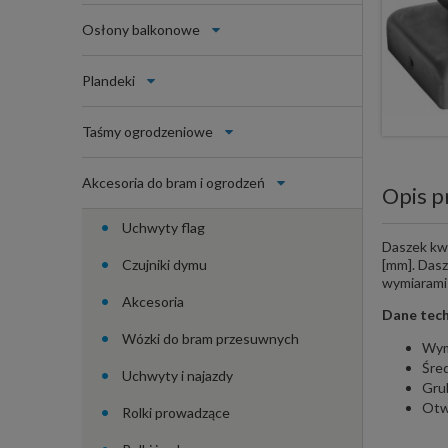
Osłony balkonowe
Plandeki
Taśmy ogrodzeniowe
Akcesoria do bram i ogrodzeń
Opis p
Uchwyty flag
Daszek kwa
Czujniki dymu
[mm]. Das
wymiarami
Akcesoria
Dane tech
Wózki do bram przesuwnych
Wym
Śred
Uchwyty i najazdy
Gru
Otw
Rolki prowadzące