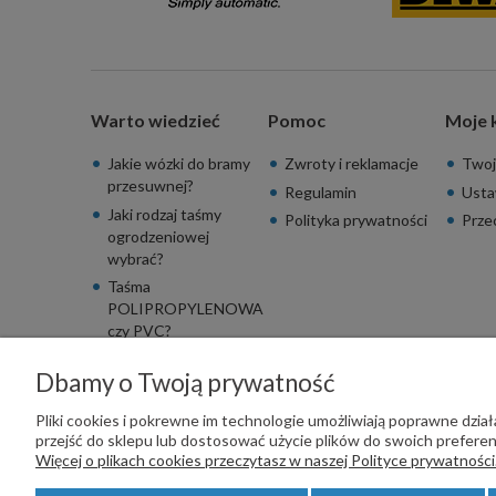
Warto wiedzieć
Pomoc
Moje 
Jakie wózki do bramy
Zwroty i reklamacje
Twoj
przesuwnej?
Regulamin
Usta
Jaki rodzaj taśmy
Polityka prywatności
Prze
ogrodzeniowej
wybrać?
Taśma
POLIPROPYLENOWA
czy PVC?
Dbamy o Twoją prywatność
Pliki cookies i pokrewne im technologie umożliwiają poprawne dzi
przejść do sklepu lub dostosować użycie plików do swoich preferenc
PŁATNOŚCI OBSŁUGUJE:
Więcej o plikach cookies przeczytasz w naszej Polityce prywatności