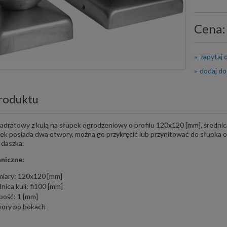
Cena:
zapytaj 
dodaj do
roduktu
dratowy z kulą na słupek ogrodzeniowy o profilu 120x120 [mm], średnica
zek posiada dwa otwory, można go przykręcić lub przynitować do słupk
 daszka.
niczne:
iary: 120x120 [mm]
nica kuli: fi100 [mm]
bość: 1 [mm]
ory po bokach