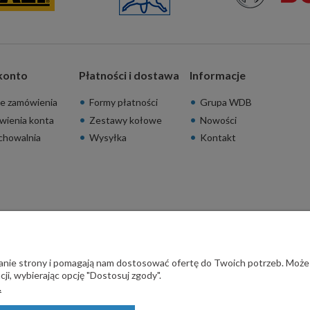
konto
Płatności i dostawa
Informacje
e zamówienia
Formy płatności
Grupa WDB
wienia konta
Zestawy kołowe
Nowości
chowalnia
Wysyłka
Kontakt
ałanie strony i pomagają nam dostosować ofertę do Twoich potrzeb. Może
ji, wybierając opcję "Dostosuj zgody".
.