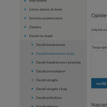
Rolki jezdne
Listwy zębate do bram
Opinie
Systemy podwieszane
Zawiasy
Imię lub p
Daszki na słupki
Daszki kwadratowe
Twoja opin
Daszki kwadratowe z kulą
Daszki kwadratowe z piramidą
Daszki prostokątne
Daszki okrągłe
wyślij
Daszki okrągłe z kulą
Daszki półkuliste
Najczęś
Daszki żeliwne