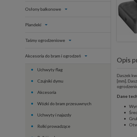
Osłony balkonowe
Plandeki
Taśmy ogrodzeniowe
Akcesoria do bram i ogrodzeń
Opis p
Uchwyty flag
Daszek kwa
Czujniki dymu
[mm]. Dasz
ogrodzeni
Akcesoria
Dane tech
Wózki do bram przesuwnych
Wym
Śred
Uchwyty i najazdy
Gru
Otw
Rolki prowadzące