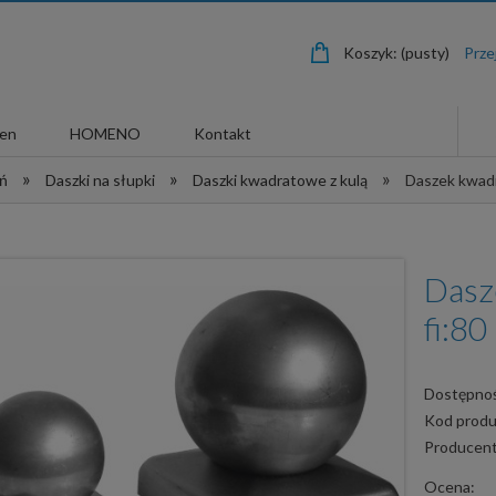
Koszyk:
(pusty)
len
HOMENO
Kontakt
»
»
»
eń
Daszki na słupki
Daszki kwadratowe z kulą
Daszek kwadr
Dasz
fi:80
Dostępnoś
Kod produ
Producent
Ocena: