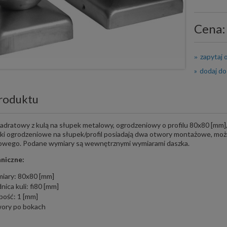
Cena:
zapytaj 
dodaj do
roduktu
dratowy z kulą na słupek metalowy, ogrodzeniowy o profilu 80x80 [mm], 
ki ogrodzeniowe na słupek/profil posiadają dwa otwory montażowe, możn
owego. Podane wymiary są wewnętrznymi wymiarami daszka.
niczne:
iary: 80x80 [mm]
nica kuli: fi80 [mm]
bość: 1 [mm]
ory po bokach