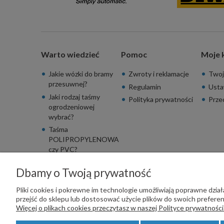
Warto wiedzieć
Pomoc
Moje 
Jakie wózki do bramy
Zwroty i reklamacje
Twoj
przesuwnej?
Regulamin
Usta
Jaki rodzaj taśmy
Polityka prywatności
Prze
ogrodzeniowej
wybrać?
Taśma
POLIPROPYLENOWA
czy PVC?
Dbamy o Twoją prywatność
Pliki cookies i pokrewne im technologie umożliwiają poprawne dzi
przejść do sklepu lub dostosować użycie plików do swoich preferenc
PŁATNOŚCI OBSŁUGUJE:
Więcej o plikach cookies przeczytasz w naszej Polityce prywatności