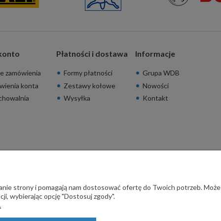
konto
Płatności i dostawa
Informacje
e zamówienia
Formy płatności
Grupa WDB
wienia konta
Zestawy kołowe
Nowości
chowalnia
Wysyłka
Kontakt
ałanie strony i pomagają nam dostosować ofertę do Twoich potrzeb. Może
ji, wybierając opcję "Dostosuj zgody".
.