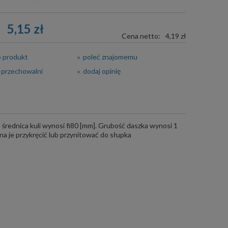
5,15 zł
Cena netto:
4,19 zł
o produkt
poleć znajomemu
 przechowalni
dodaj opinię
średnica kuli wynosi fi80 [mm]. Grubość daszka wynosi 1
a je przykręcić lub przynitować do słupka