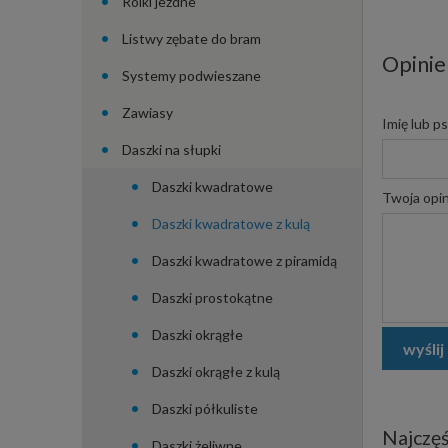
Rolki jezdne
Listwy zębate do bram
Opinie
Systemy podwieszane
Zawiasy
Imię lub p
Daszki na słupki
Daszki kwadratowe
Twoja opin
Daszki kwadratowe z kulą
Daszki kwadratowe z piramidą
Daszki prostokątne
Daszki okrągłe
wyślij
Daszki okrągłe z kulą
Daszki półkuliste
Najczęś
Daszki żeliwne