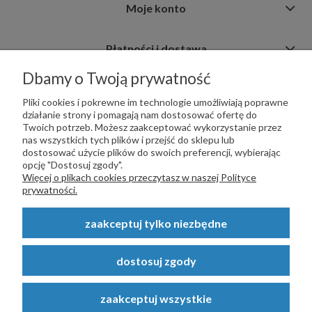
Moje konto
Płatności i dostawa
Dbamy o Twoją prywatność
Informacje
Pliki cookies i pokrewne im technologie umożliwiają poprawne
działanie strony i pomagają nam dostosować ofertę do
Twoich potrzeb. Możesz zaakceptować wykorzystanie przez
nas wszystkich tych plików i przejść do sklepu lub
dostosować użycie plików do swoich preferencji, wybierając
opcję "Dostosuj zgody".
PŁATNOŚCI OBSŁUGUJE:
Więcej o plikach cookies przeczytasz w naszej Polityce
prywatności.
zaakceptuj tylko niezbędne
Copyright © 2023
STALSKLEP.PL
- Akcesoria do bram i ogrodzeń -
dostosuj zgody
STALSKLEP ul. Feliksa Wrobela 4a, 30-798 Kraków. Wszystkie prawa
zastrzeżone.
zaakceptuj wszystkie