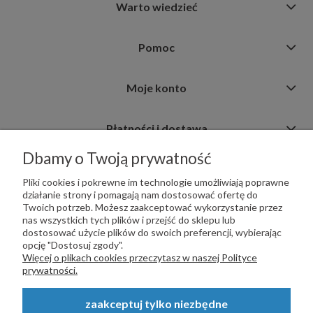
Warto wiedzieć
Pomoc
Moje konto
Płatności i dostawa
Dbamy o Twoją prywatność
Informacje
Pliki cookies i pokrewne im technologie umożliwiają poprawne
działanie strony i pomagają nam dostosować ofertę do
Twoich potrzeb. Możesz zaakceptować wykorzystanie przez
nas wszystkich tych plików i przejść do sklepu lub
dostosować użycie plików do swoich preferencji, wybierając
opcję "Dostosuj zgody".
PŁATNOŚCI OBSŁUGUJE:
Więcej o plikach cookies przeczytasz w naszej Polityce
prywatności.
zaakceptuj tylko niezbędne