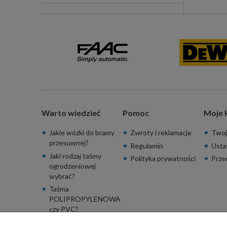
Warto wiedzieć
Pomoc
Moje 
Jakie wózki do bramy
Zwroty i reklamacje
Twoj
przesuwnej?
Regulamin
Usta
Jaki rodzaj taśmy
Polityka prywatności
Prze
ogrodzeniowej
wybrać?
Taśma
POLIPROPYLENOWA
czy PVC?