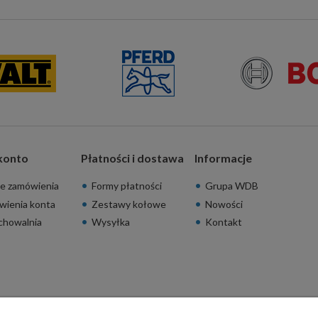
konto
Płatności i dostawa
Informacje
e zamówienia
Formy płatności
Grupa WDB
wienia konta
Zestawy kołowe
Nowości
chowalnia
Wysyłka
Kontakt