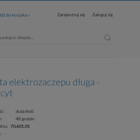
Zarejestruj się
Zaloguj się
ta elektrozaczepu długa -
acyt
ć:
duża ilość
w:
48 godzin
ktu:
70.601.01
:
-