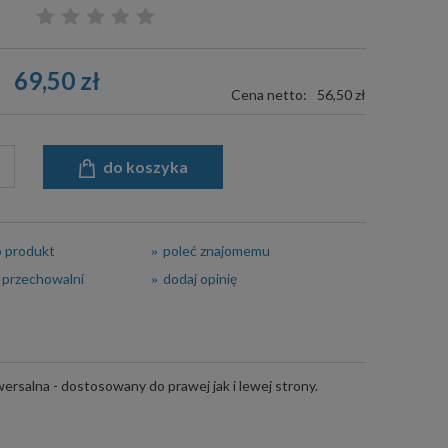
69,50 zł
Cena netto:
56,50 zł
do koszyka
o produkt
poleć znajomemu
 przechowalni
dodaj opinię
rsalna - dostosowany do prawej jak i lewej strony.