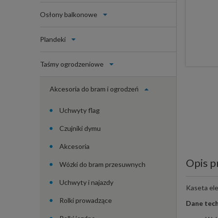
Osłony balkonowe
Plandeki
Taśmy ogrodzeniowe
Akcesoria do bram i ogrodzeń
Uchwyty flag
Czujniki dymu
Akcesoria
Opis p
Wózki do bram przesuwnych
Uchwyty i najazdy
Kaseta ele
Rolki prowadzące
Dane tech