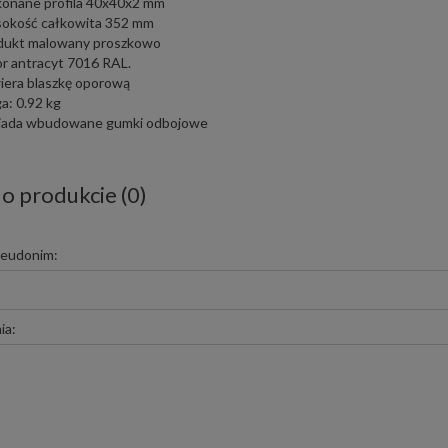
onane profila 40x40x2 mm
okość całkowita 352 mm
dukt malowany proszkowo
or antracyt 7016 RAL.
iera blaszkę oporową
a: 0.92 kg
iada wbudowane gumki odbojowe
 o produkcie (0)
seudonim:
ia: