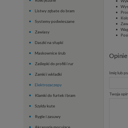
Rolki jezdne
Wyk
Wys
Listwy zębate do bram
Pro
Kol
Systemy podwieszane
Zaw
Wag
Zawiasy
Pos
Daszki na słupki
Maskownice śrub
Opinie
Zaślepki do profili i rur
Imię lub p
Zamki i wkładki
Elektrozaczepy
Twoja opin
Klamki do furtek i bram
Szyldy kute
Rygle i zasuwy
Akcesoria mocujące