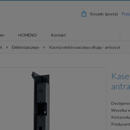
Koszyk:
(pusty)
len
HOMENO
Kontakt
»
»
eń
Elektrozaczepy
Kaseta elektrozaczepu długa - antracyt
Kase
antr
Dostępnoś
Wysyłka 
Kod produ
Producent