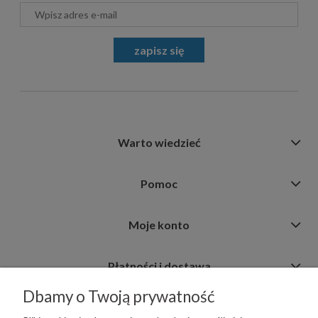
zapisz się
Warto wiedzieć
Pomoc
Moje konto
Płatności i dostawa
Dbamy o Twoją prywatność
Informacje