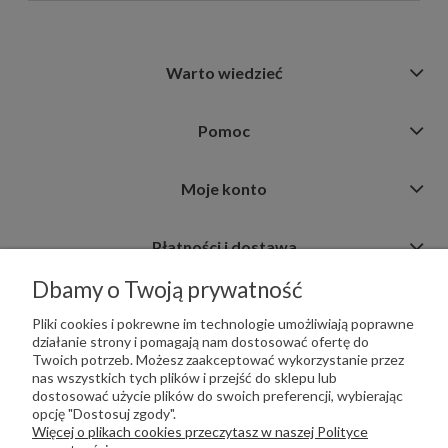
Warto wiedzieć
Pomoc
Moje konto
Płatności i dostawa
Dbamy o Twoją prywatność
Informacje
Pliki cookies i pokrewne im technologie umożliwiają poprawne
działanie strony i pomagają nam dostosować ofertę do
Twoich potrzeb. Możesz zaakceptować wykorzystanie przez
nas wszystkich tych plików i przejść do sklepu lub
dostosować użycie plików do swoich preferencji, wybierając
opcję "Dostosuj zgody".
PŁATNOŚCI OBSŁUGUJE:
Więcej o plikach cookies przeczytasz w naszej Polityce