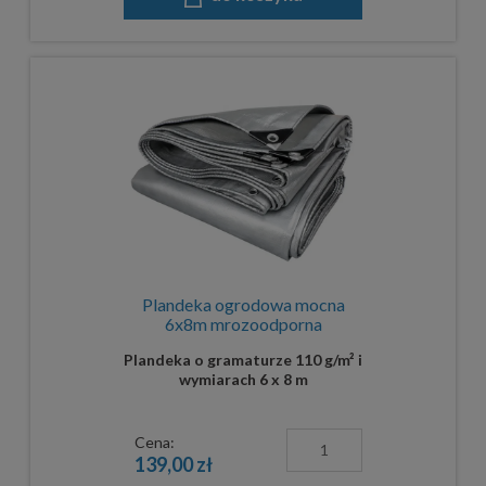
Plandeka ogrodowa mocna
6x8m mrozoodporna
Plandeka o gramaturze 110 g/m² i
wymiarach 6 x 8 m
Cena:
139,00 zł