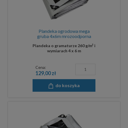
Plandeka ogrodowa mega
gruba 4x6m mrozoodporna
Plandeka o gramaturze 260 g/m² i
wymiarach 4 x 6 m
Cena:
129,00 zł
do koszyka