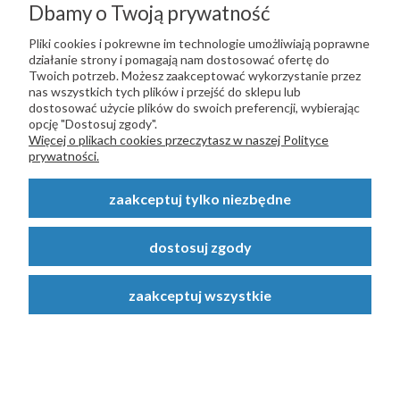
Dbamy o Twoją prywatność
Cena:
Pliki cookies i pokrewne im technologie umożliwiają poprawne
115,00 zł
działanie strony i pomagają nam dostosować ofertę do
Twoich potrzeb. Możesz zaakceptować wykorzystanie przez
do koszyka
nas wszystkich tych plików i przejść do sklepu lub
dostosować użycie plików do swoich preferencji, wybierając
opcję "Dostosuj zgody".
Więcej o plikach cookies przeczytasz w naszej Polityce
prywatności.
zaakceptuj tylko niezbędne
dostosuj zgody
zaakceptuj wszystkie
Plandeka ogrodowa gruba
4x6m mrozoodporna
Plandeka o gramaturze 210 g/m² i