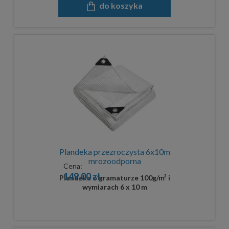
do koszyka
Plandeka przezroczysta 6x10m
mrozoodporna
Cena:
149,00 zł
Plandeka o gramaturze 100g/m² i
wymiarach 6 x 10 m