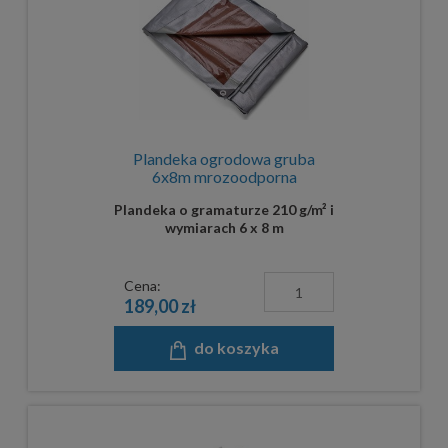
Plandeka ogrodowa gruba
6x8m mrozoodporna
Plandeka o gramaturze 210 g/m² i
wymiarach 6 x 8 m
Cena:
189,00 zł
do koszyka