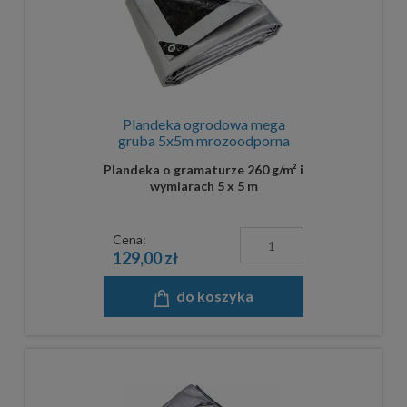
Plandeka ogrodowa mega
gruba 5x5m mrozoodporna
Plandeka o gramaturze 260 g/m² i
wymiarach 5 x 5 m
Cena:
129,00 zł
do koszyka