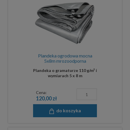
Plandeka ogrodowa mocna
5x8m mrozoodporna
Plandeka o gramaturze 110 g/m² i
wymiarach 5 x 8 m
Cena:
120,00 zł
do koszyka