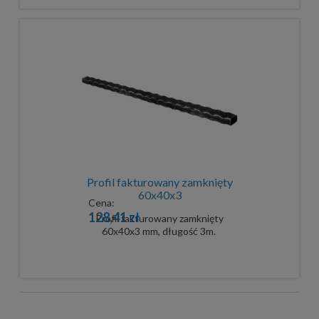
Profil fakturowany zamknięty
60x40x3
Cena:
128,41 zł
Profil fakturowany zamknięty
60x40x3 mm, długość 3m.