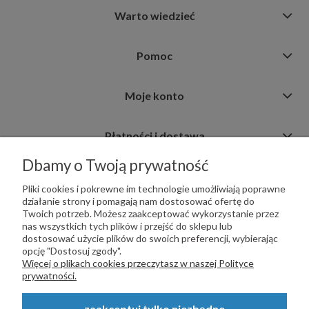
Warto wiedzieć
Pomoc
Moje konto
Płatności i dostawa
Dbamy o Twoją prywatność
Informacje
Pliki cookies i pokrewne im technologie umożliwiają poprawne
działanie strony i pomagają nam dostosować ofertę do
Twoich potrzeb. Możesz zaakceptować wykorzystanie przez
nas wszystkich tych plików i przejść do sklepu lub
dostosować użycie plików do swoich preferencji, wybierając
opcję "Dostosuj zgody".
PŁATNOŚCI OBSŁUGUJE:
Więcej o plikach cookies przeczytasz w naszej Polityce
prywatności.
zaakceptuj tylko niezbędne