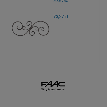
300x750
73,27 zł