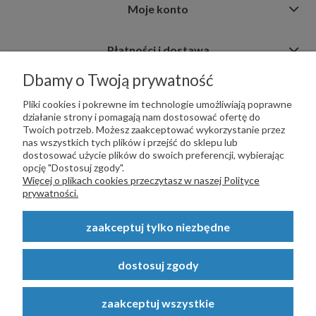
Moje konto
Płatności i dostawa
Dbamy o Twoją prywatność
Informacje
Pliki cookies i pokrewne im technologie umożliwiają poprawne
działanie strony i pomagają nam dostosować ofertę do
Twoich potrzeb. Możesz zaakceptować wykorzystanie przez
nas wszystkich tych plików i przejść do sklepu lub
dostosować użycie plików do swoich preferencji, wybierając
opcję "Dostosuj zgody".
PŁATNOŚCI OBSŁUGUJE:
Więcej o plikach cookies przeczytasz w naszej Polityce
prywatności.
zaakceptuj tylko niezbędne
Copyright © 2023
STALSKLEP.PL
- Akcesoria do bram i ogrodzeń -
dostosuj zgody
STALSKLEP ul. Feliksa Wrobela 4a, 30-798 Kraków. Wszystkie prawa
zastrzeżone.
zaakceptuj wszystkie