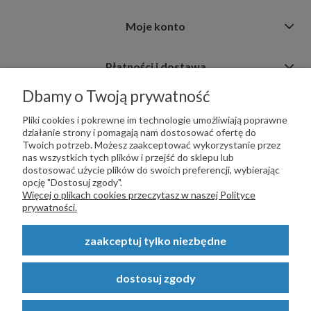
Moje konto
Płatności i dostawa
Dbamy o Twoją prywatność
Informacje
Pliki cookies i pokrewne im technologie umożliwiają poprawne
działanie strony i pomagają nam dostosować ofertę do
Twoich potrzeb. Możesz zaakceptować wykorzystanie przez
nas wszystkich tych plików i przejść do sklepu lub
dostosować użycie plików do swoich preferencji, wybierając
opcję "Dostosuj zgody".
PŁATNOŚCI OBSŁUGUJE:
Więcej o plikach cookies przeczytasz w naszej Polityce
prywatności.
zaakceptuj tylko niezbędne
Copyright © 2023
STALSKLEP.PL
- Akcesoria do bram i ogrodzeń -
dostosuj zgody
STALSKLEP ul. Feliksa Wrobela 4a, 30-798 Kraków. Wszystkie prawa
zastrzeżone.