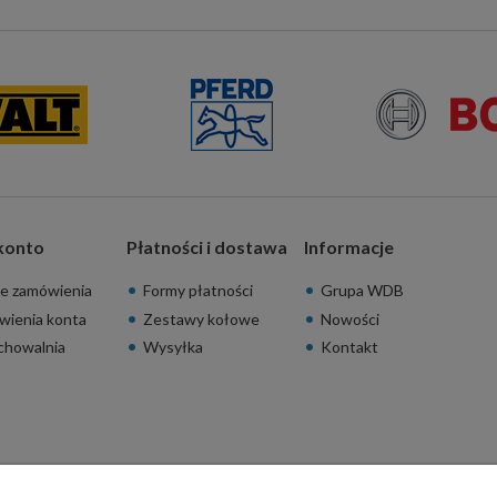
konto
Płatności i dostawa
Informacje
e zamówienia
Formy płatności
Grupa WDB
wienia konta
Zestawy kołowe
Nowości
chowalnia
Wysyłka
Kontakt