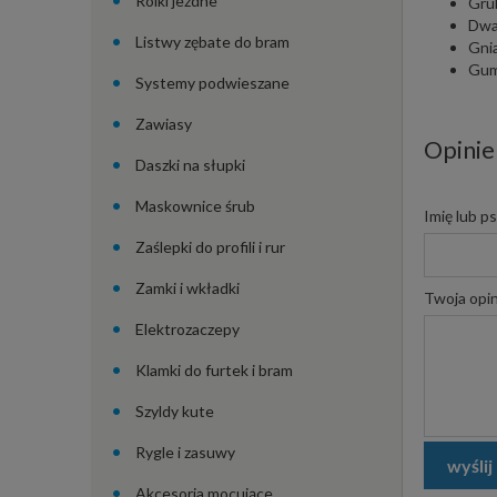
Rolki jezdne
Gru
Dwa
Listwy zębate do bram
Gni
Gum
Systemy podwieszane
Zawiasy
Opinie
Daszki na słupki
Maskownice śrub
Imię lub p
Zaślepki do profili i rur
Zamki i wkładki
Twoja opin
Elektrozaczepy
Klamki do furtek i bram
Szyldy kute
Rygle i zasuwy
wyślij
Akcesoria mocujące