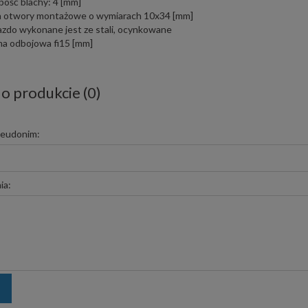
bość blachy: 4 [mm]
 otwory montażowe o wymiarach 10x34 [mm]
azdo wykonane jest ze stali, ocynkowane
a odbojowa fi15 [mm]
 o produkcie (0)
seudonim:
ia: