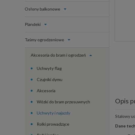
Osłony balkonowe
Plandeki
Taśmy ogrodzeniowe
Akcesoria do bram i ogrodzeń
Uchwyty flag
Czujniki dymu
Akcesoria
Opis p
Wózki do bram przesuwnych
Uchwyty i najazdy
Stalowy u
Rolki prowadzące
Dane tech