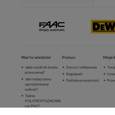
Warto wiedzieć
Pomoc
Moje 
Jakie wózki do bramy
Zwroty i reklamacje
Twoj
przesuwnej?
Regulamin
Usta
Jaki rodzaj taśmy
Polityka prywatności
Prze
ogrodzeniowej
wybrać?
Taśma
POLIPROPYLENOWA
czy PVC?