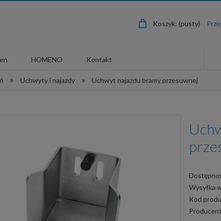
Koszyk:
(pusty)
len
HOMENO
Kontakt
»
»
eń
Uchwyty i najazdy
Uchwyt najazdu bramy przesuwnej
Uchw
prze
Dostępnoś
Wysyłka 
Kod produ
Producent