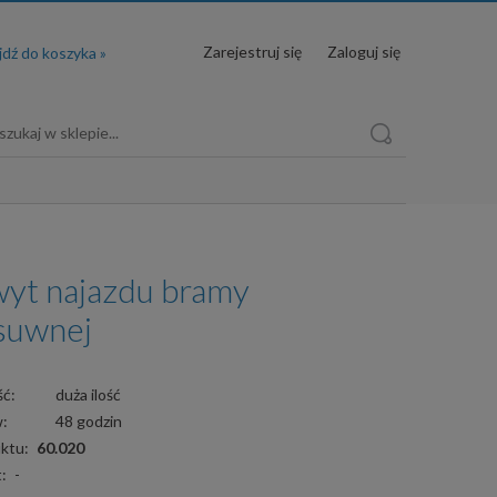
Zarejestruj się
Zaloguj się
yt najazdu bramy
suwnej
ć:
duża ilość
w:
48 godzin
ktu:
60.020
:
-