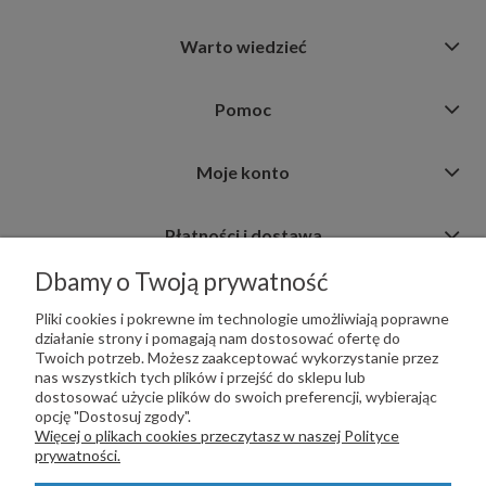
Warto wiedzieć
Pomoc
Moje konto
Płatności i dostawa
Dbamy o Twoją prywatność
Informacje
Pliki cookies i pokrewne im technologie umożliwiają poprawne
działanie strony i pomagają nam dostosować ofertę do
Twoich potrzeb. Możesz zaakceptować wykorzystanie przez
nas wszystkich tych plików i przejść do sklepu lub
dostosować użycie plików do swoich preferencji, wybierając
opcję "Dostosuj zgody".
PŁATNOŚCI OBSŁUGUJE:
Więcej o plikach cookies przeczytasz w naszej Polityce
prywatności.