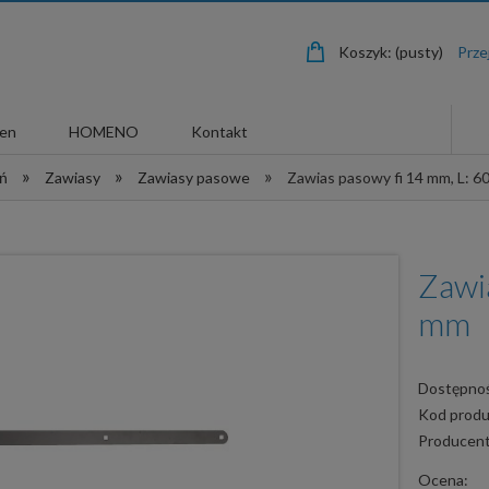
Koszyk:
(pusty)
len
HOMENO
Kontakt
»
»
»
eń
Zawiasy
Zawiasy pasowe
Zawias pasowy fi 14 mm, L: 
Zawi
mm
Dostępnoś
Kod produ
Producent
Ocena: