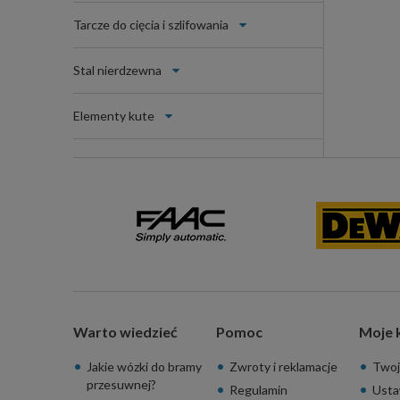
Tarcze do cięcia i szlifowania
Stal nierdzewna
Elementy kute
Warto wiedzieć
Pomoc
Moje 
Jakie wózki do bramy
Zwroty i reklamacje
Twoj
przesuwnej?
Regulamin
Usta