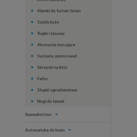
Klamki do furtek i bram
Szyldy kute
Rygle i zasuwy
Akcesoria mocujące
Systemy zamocowań
Skrzynki na listy
Farby
Słupki ogrodzeniowe
Nogi do ławek
Spawalnictwo
Automatyka do bram