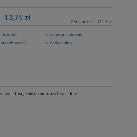
13,71 zł
Cena netto:
11,15 zł
o produkt
poleć znajomemu
 przechowalni
dodaj opinię
sowe stosuje się do montażu bram, drzwi.