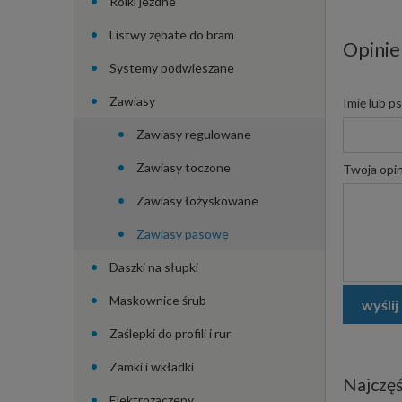
Rolki jezdne
Listwy zębate do bram
Opinie
Systemy podwieszane
Zawiasy
Imię lub p
Zawiasy regulowane
Zawiasy toczone
Twoja opin
Zawiasy łożyskowane
Zawiasy pasowe
Daszki na słupki
Maskownice śrub
wyślij
Zaślepki do profili i rur
Zamki i wkładki
Najczęś
Elektrozaczepy