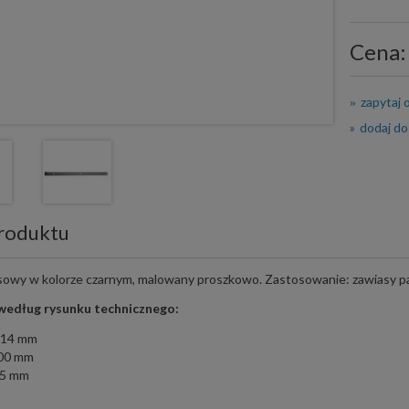
Cena:
zapytaj 
dodaj do
roduktu
sowy w kolorze czarnym, malowany proszkowo. Zastosowanie: zawiasy pa
edług rysunku technicznego:
i 14 mm
600 mm
35 mm