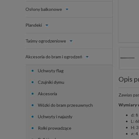
Osłony balkonowe
Plandeki
Taśmy ogrodzeniowe
Akcesoria do bram i ogrodzeń
Uchwyty flag
Opis p
Czujniki dymu
Akcesoria
Zawias pa
Wymiary w
Wózki do bram przesuwnych
d: f
Uchwyty i najazdy
L: 
H: 
Rolki prowadzące
≠: 4