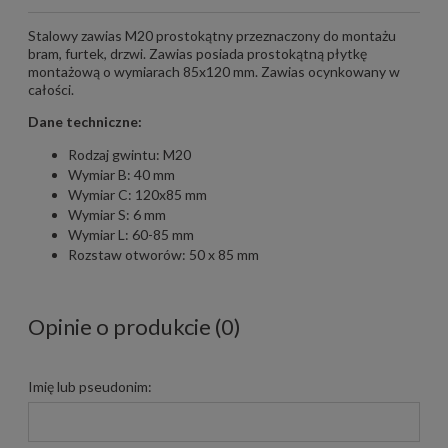
Stalowy zawias M20 prostokątny przeznaczony do montażu
bram, furtek, drzwi. Zawias posiada prostokątną płytkę
montażową o wymiarach 85x120 mm. Zawias ocynkowany w
całości.
Dane techniczne:
Rodzaj gwintu: M20
Wymiar B: 40 mm
Wymiar C: 120x85 mm
Wymiar S: 6 mm
Wymiar L: 60-85 mm
Rozstaw otworów: 50 x 85 mm
Opinie o produkcie (0)
Imię lub pseudonim: