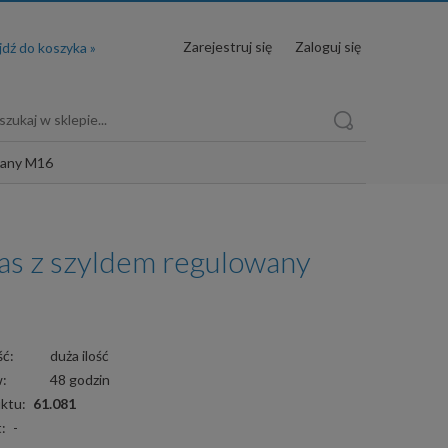
Zarejestruj się
Zaloguj się
wany M16
as z szyldem regulowany
ć:
duża ilość
w:
48 godzin
ktu:
61.081
:
-