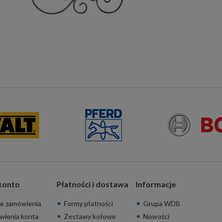
konto
Płatności i dostawa
Informacje
e zamówienia
Formy płatności
Grupa WDB
wienia konta
Zestawy kołowe
Nowości