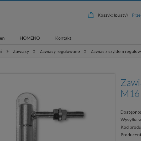
Koszyk:
(pusty)
len
HOMENO
Kontakt
»
»
»
eń
Zawiasy
Zawiasy regulowane
Zawias z szyldem regulo
Zawi
M16
Dostępnoś
Wysyłka 
Kod produ
Producent