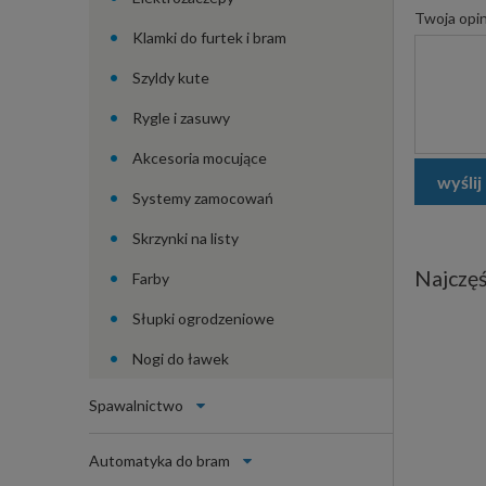
Twoja opin
Klamki do furtek i bram
Szyldy kute
Rygle i zasuwy
Akcesoria mocujące
wyślij
Systemy zamocowań
Skrzynki na listy
Najczęś
Farby
Słupki ogrodzeniowe
Nogi do ławek
Spawalnictwo
Automatyka do bram