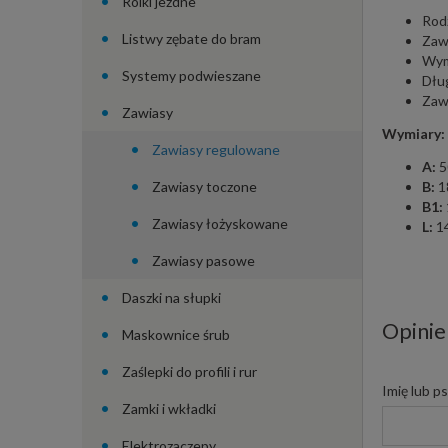
Rolki jezdne
Rod
Listwy zębate do bram
Zawi
Wym
Systemy podwieszane
Dłu
Zaw
Zawiasy
Wymiary:
Zawiasy regulowane
A:
5
Zawiasy toczone
B:
1
B1:
Zawiasy łożyskowane
L:
1
Zawiasy pasowe
Daszki na słupki
Opinie
Maskownice śrub
Zaślepki do profili i rur
Imię lub p
Zamki i wkładki
Elektrozaczepy