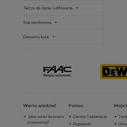
Tarcze do cięcia i szlifowania
Stal nierdzewna
Elementy kute
Warto wiedzieć
Pomoc
Moje 
Jakie wózki do bramy
Zwroty i reklamacje
Twoj
przesuwnej?
Regulamin
Usta