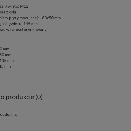
zaj gwintu: M12
as z kulą
iary płyty mocującej: 180x50 mm
gość gwintu: 145 mm
ias w całości ocynkowany
0 mm
80 mm
135 mm
45 mm
 o produkcie (0)
seudonim: