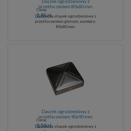
Daszek ogrodzeniowy z
przetłoczeniem 80x80 mm
Cena:
2,85 zł
Daszek na słupek ogrodzeniowy z
przetłoczeniem górnym, wymiary:
80x80 mm.
Daszek ogrodzeniowy z
przetłoczeniem 90x90 mm
Cena:
3,10 zł
Daszek na słupek ogrodzeniowy z