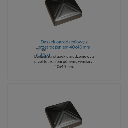
Daszek ogrodzeniowy z
przetłoczeniem 40x40 mm
Cena:
1,40 zł
Daszek na słupek ogrodzeniowy z
przetłoczeniem górnym, wymiary:
40x40 mm.