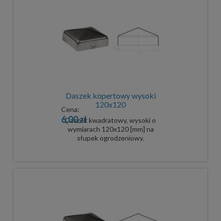
Daszek kopertowy wysoki
120x120
Cena:
6,00 zł
Daszek kwadratowy, wysoki o
wymiarach 120x120 [mm] na
słupek ogrodzeniowy.