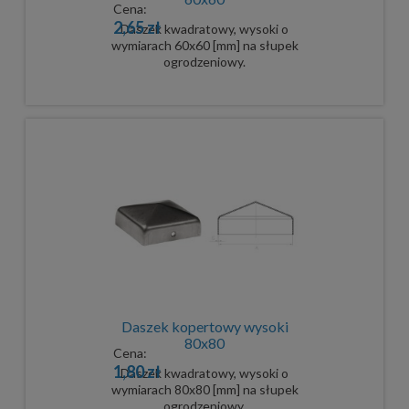
Cena:
2,65 zł
Daszek kwadratowy, wysoki o
wymiarach 60x60 [mm] na słupek
ogrodzeniowy.
Daszek kopertowy wysoki
80x80
Cena:
1,80 zł
Daszek kwadratowy, wysoki o
wymiarach 80x80 [mm] na słupek
ogrodzeniowy.