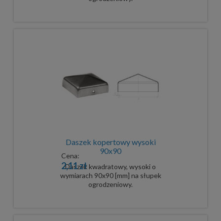
Daszek kopertowy wysoki
90x90
Cena:
2,11 zł
Daszek kwadratowy, wysoki o
wymiarach 90x90 [mm] na słupek
ogrodzeniowy.