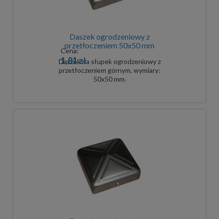
Daszek ogrodzeniowy z
przetłoczeniem 50x50 mm
Cena:
1,81 zł
Daszek na słupek ogrodzeniowy z
przetłoczeniem górnym, wymiary:
50x50 mm.