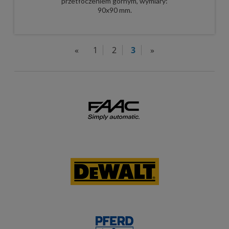
przetłoczeniem górnym, wymiary:
90x90 mm.
«
1
2
3
»