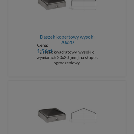
Daszek kopertowy wysoki
20x20
Cena:
1,56 zł
Daszek kwadratowy, wysoki o
wymiarach 20x20 [mm] na słupek
ogrodzeniowy.