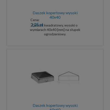
Daszek kopertowy wysoki
40x40
Cena:
2,25 zł
Daszek kwadratowy, wysoki o
wymiarach 40x40 [mm] na słupek
ogrodzeniowy.
Daszek kopertowy wysoki
60x60