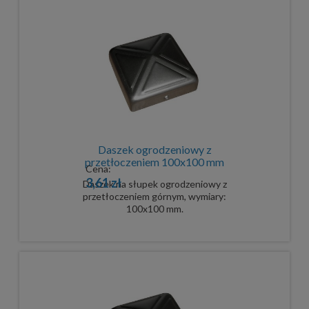
Daszek ogrodzeniowy z
przetłoczeniem 100x100 mm
Cena:
3,61 zł
Daszek na słupek ogrodzeniowy z
przetłoczeniem górnym, wymiary:
100x100 mm.