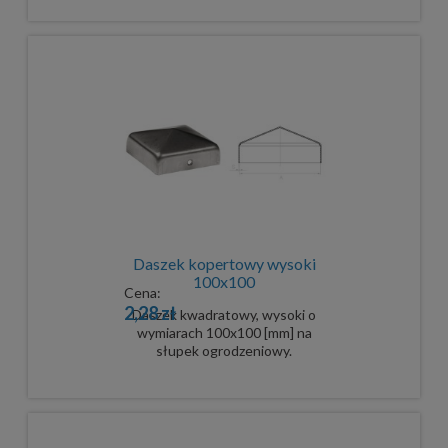
Daszek kopertowy wysoki
100x100
Cena:
2,28 zł
Daszek kwadratowy, wysoki o
wymiarach 100x100 [mm] na
słupek ogrodzeniowy.