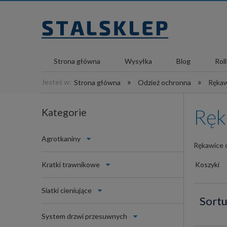
Strona główna
Wysyłka
Blog
Rol
»
»
Jesteś w:
Strona główna
Odzież ochronna
Rękaw
Ręk
Kategorie
Agrotkaniny
Rękawice 
Kratki trawnikowe
Koszyki
Siatki cieniujące
Sortu
System drzwi przesuwnych