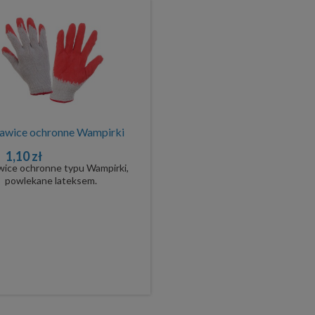
awice ochronne Wampirki
1,10 zł
ice ochronne typu Wampirki,
powlekane lateksem.