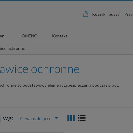
Koszyk:
(pusty)
len
HOMENO
Kontakt
ice ochronne
awice ochronne
ochronne to podstawowy element zabezpieczenia podczas pracy.
j wg:
Cena malejąco