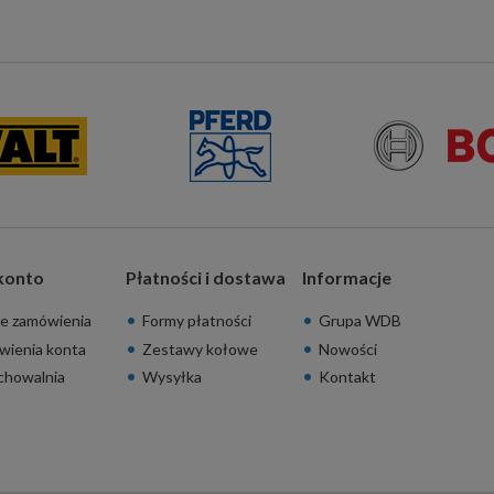
konto
Płatności i dostawa
Informacje
e zamówienia
Formy płatności
Grupa WDB
wienia konta
Zestawy kołowe
Nowości
chowalnia
Wysyłka
Kontakt