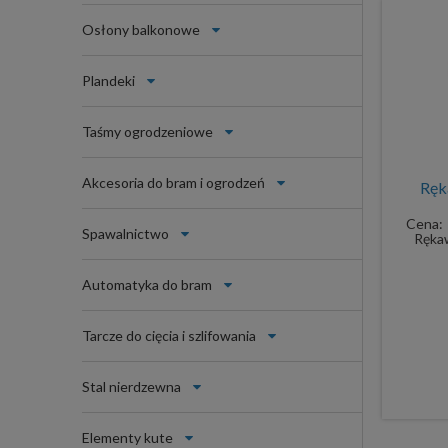
Osłony balkonowe
Plandeki
Taśmy ogrodzeniowe
Akcesoria do bram i ogrodzeń
Ręk
Cena:
Spawalnictwo
Rękaw
Automatyka do bram
Tarcze do cięcia i szlifowania
Stal nierdzewna
Elementy kute