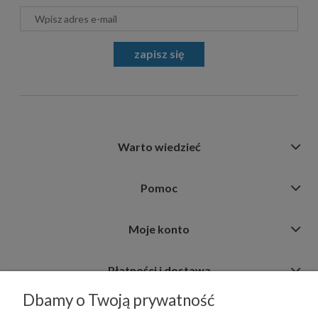
zapisz się
Warto wiedzieć
Pomoc
Moje konto
Płatności i dostawa
Dbamy o Twoją prywatność
Informacje