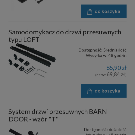
do koszyka
Samodomykacz do drzwi przesuwnych
typu LOFT
Dostępność:
Średnia ilość
Wysyłka w:
48 godzin
85,90 zł
69,84 zł
(netto:
)
do koszyka
System drzwi przesuwnych BARN
DOOR - wzór "T"
Dostępność:
duża ilość
Wysyłka w:
48 godzin