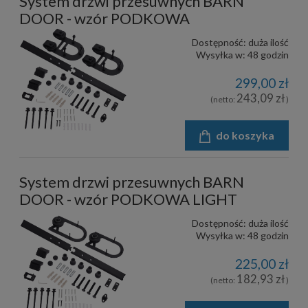
System drzwi przesuwnych BARN
DOOR - wzór PODKOWA
Dostępność:
duża ilość
Wysyłka w:
48 godzin
299,00 zł
243,09 zł
(netto:
)
do koszyka
System drzwi przesuwnych BARN
DOOR - wzór PODKOWA LIGHT
Dostępność:
duża ilość
Wysyłka w:
48 godzin
225,00 zł
182,93 zł
(netto:
)