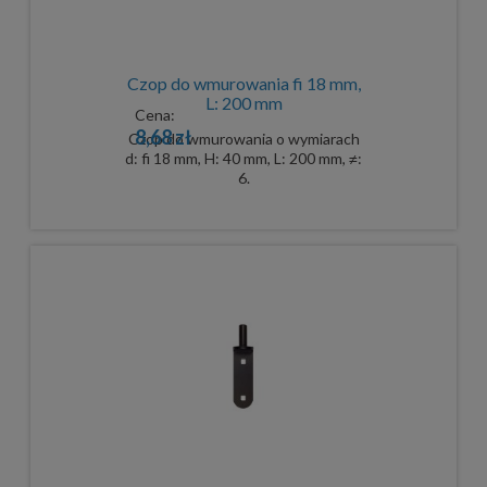
Czop do wmurowania fi 18 mm,
L: 200 mm
Cena:
8,68 zł
Czop do wmurowania o wymiarach
d: fi 18 mm, H: 40 mm, L: 200 mm, ≠:
6.