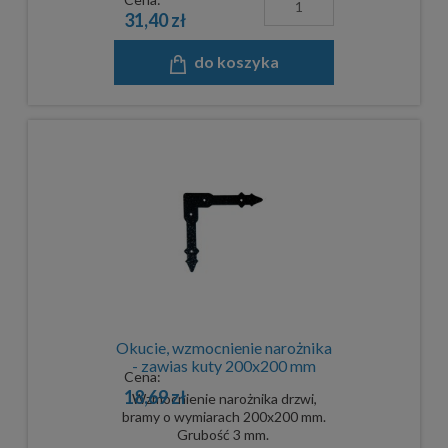
31,40 zł
do koszyka
Okucie, wzmocnienie narożnika
- zawias kuty 200x200 mm
Cena:
18,69 zł
Wzmocnienie narożnika drzwi,
bramy o wymiarach 200x200 mm.
Grubość 3 mm.