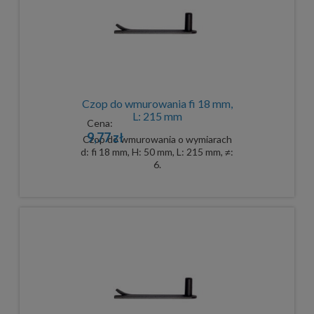
Czop do wmurowania fi 18 mm,
L: 215 mm
Cena:
9,77 zł
Czop do wmurowania o wymiarach
d: fi 18 mm, H: 50 mm, L: 215 mm, ≠:
6.