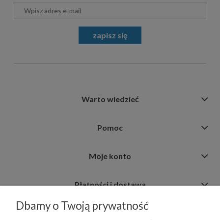
zapisz się
Warto wiedzieć
Pomoc
Moje konto
Płatności i dostawa
Dbamy o Twoją prywatność
Informacje