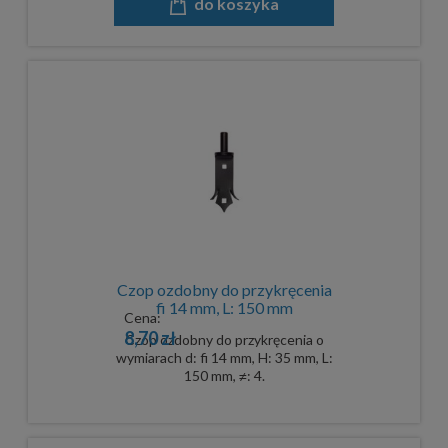
do koszyka
Czop ozdobny do przykręcenia
fi 14 mm, L: 150 mm
Cena:
8,70 zł
Czop ozdobny do przykręcenia o
wymiarach d: fi 14 mm, H: 35 mm, L:
150 mm, ≠: 4.