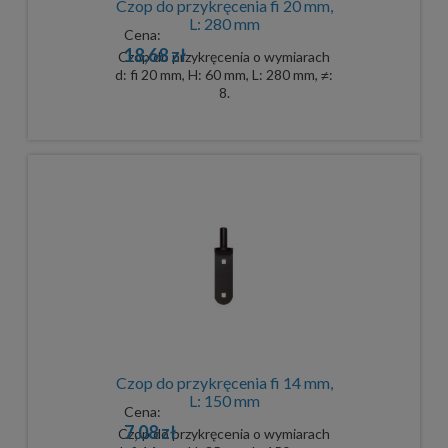
Czop do przykręcenia fi 20 mm,
L: 280 mm
Cena:
18,68 zł
Czop do przykręcenia o wymiarach
d: fi 20 mm, H: 60 mm, L: 280 mm, ≠:
8.
Czop do przykręcenia fi 14 mm,
L: 150 mm
Cena:
7,08 zł
Czop do przykręcenia o wymiarach