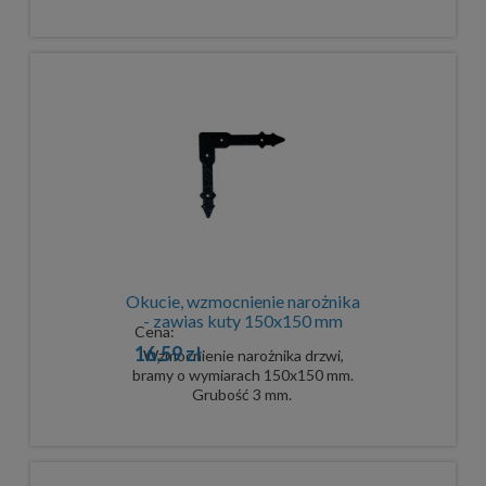
Okucie, wzmocnienie narożnika
- zawias kuty 150x150 mm
Cena:
16,59 zł
Wzmocnienie narożnika drzwi,
bramy o wymiarach 150x150 mm.
Grubość 3 mm.