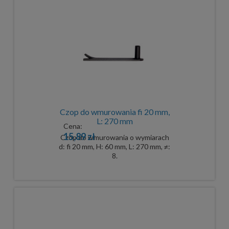
Czop do wmurowania fi 20 mm,
L: 270 mm
Cena:
15,89 zł
Czop do wmurowania o wymiarach
d: fi 20 mm, H: 60 mm, L: 270 mm, ≠:
8.