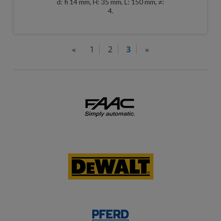
d: fi 14 mm, H: 35 mm, L: 150 mm, ≠:
4.
«
1
2
3
»