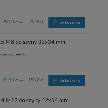
29,00 zł
23,58 zł
do koszyka
(netto:
)
i25 M8 do szyny 33x34 mm
25 mm, sworzeń M8.
24,50 zł
19,92 zł
do koszyka
(netto:
)
i44 M12 do szyny 42x54 mm