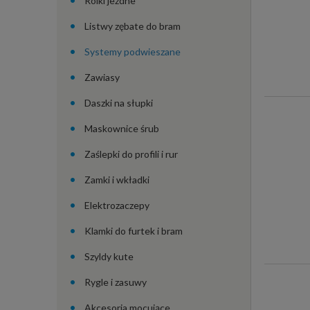
Rolki jezdne
Listwy zębate do bram
Systemy podwieszane
Zawiasy
Daszki na słupki
Maskownice śrub
Zaślepki do profili i rur
Zamki i wkładki
Elektrozaczepy
Klamki do furtek i bram
Szyldy kute
Rygle i zasuwy
Akcesoria mocujące