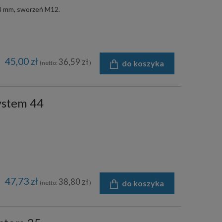
44 mm, sworzeń M12.
45,00 zł
36,59 zł
do koszyka
(netto:
)
system 44
47,73 zł
38,80 zł
do koszyka
(netto:
)