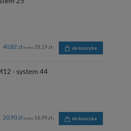
ystem 25
40,82 zł
33,19 zł
do koszyka
(netto:
)
12 - system 44
20,90 zł
16,99 zł
do koszyka
(netto:
)