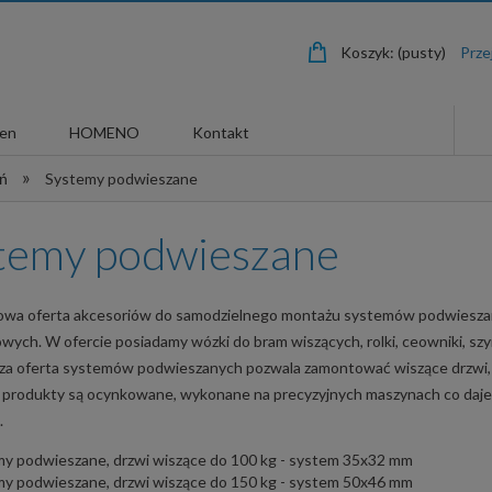
Koszyk:
(pusty)
len
HOMENO
Kontakt
»
eń
Systemy podwieszane
temy podwieszane
wa oferta akcesoriów do samodzielnego montażu systemów podwieszanyc
wych. W ofercie posiadamy wózki do bram wiszących, rolki, ceowniki, szy
sza oferta systemów podwieszanych pozwala zamontować wiszące drzwi, 
 produkty są ocynkowane, wykonane na precyzyjnych maszynach co daje 
.
my podwieszane, drzwi wiszące do 100 kg - system 35x32 mm
my podwieszane, drzwi wiszące do 150 kg - system 50x46 mm