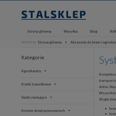
Strona główna
Wysyłka
Blog
Rol
»
Jesteś w:
Strona główna
Akcesoria do bram i ogrodz
Sys
Kategorie
Agrotkaniny
Komplekso
transporto
Kratki trawnikowe
dolne. Na
Wszystkie
Siatki cieniujące
długie lata
bra
System drzwi przesuwnych
bra