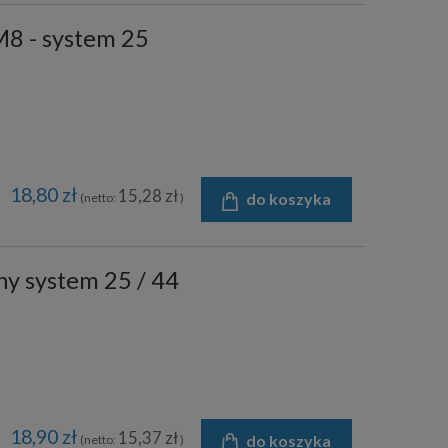
8 - system 25
18,80 zł
15,28 zł
do koszyka
(netto:
)
ny system 25 / 44
18,90 zł
15,37 zł
do koszyka
(netto:
)