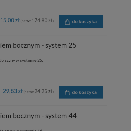
15,00 zł
174,80 zł
do koszyka
(netto:
)
iem bocznym - system 25
o szyny w systemie 25.
29,83 zł
24,25 zł
do koszyka
(netto:
)
iem bocznym - system 44
o szyny w systemie 44.